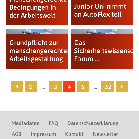
Junior Uni nimmt
Bedingungen in
an AutoFlex teil
der Arbeitswelt
Grundpflicht zur
Das
menschengerechten
Sicherheitswissenscha
Arbeitsgestaltung
Forum …
1
…
3
4
5
…
32
Mediadaten
FAQ
Datenschutzerklärung
AGB
Impressum
Kontakt
Newsletter