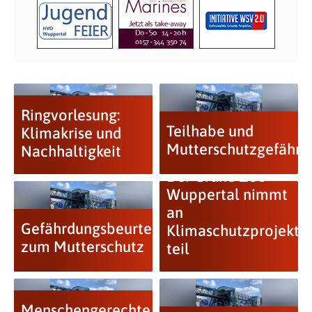
Ringvorlesung:
Teilhabe und
Klimakrise und
Mutterschutzgefährd
Nachhaltigkeit
Der Grüne Zoo
Wuppertal nimmt
an
Gefährdungsbeurteilung
Klimaschutzprojekt
zum Mutterschutz
teil
Menschengerechte