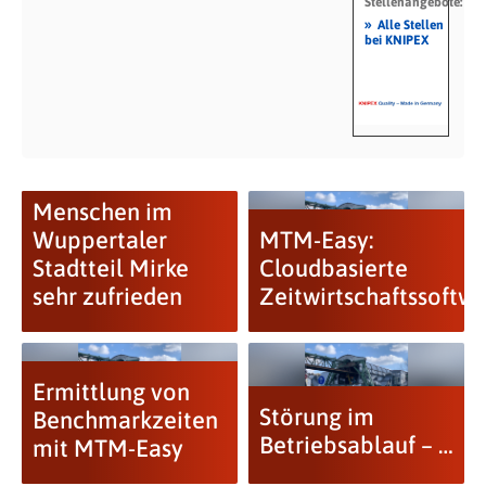
Stellenangebote:
»
Alle Stellen
bei KNIPEX
Menschen im
Wuppertaler
MTM-Easy:
Stadtteil Mirke
Cloudbasierte
sehr zufrieden
Zeitwirtschaftssoftw
Ermittlung von
Störung im
Benchmarkzeiten
Betriebsablauf – …
mit MTM-Easy