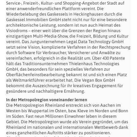
Service-, Freizeit-, Kultur- und Shopping-Angebot der Stadt auf
einer anwenderfreundlichen Plattform vereint. Die
Wiederbelebung des Gaskessels in Heckinghausen durch die
Gaskessel Immobilien GmbH steht nicht nur für eine besondere
architektonische Leistung, sondern ist nun auch Heimat des
Visiodroms – einer weit über die Grenzen der Region hinaus
einzigartigen Multi-Media-Show, die Freizeit, Bildung und Kultur
vereint. Das Jungunternehmen Legal Data Technology GmbH
setzt seine Vision, komplizierte Verfahren in der Rechtsprechung
durch Software für Verbraucher, Versicherer und Anwälte zu
vereinfachen, erfolgreich in die Realität um. Über 430 Patente
hält das Traditionsunternehmen Thielenhaus Technologies
GmbH, das besonders für sein spezielles Verfahren zur
Oberflächenfeinstbearbeitung bekannt ist und sich einen Platz
als Weltmarktführer erarbeitet hat. Die Vegan Box GmbH
bekommt die Auszeichnung für ihr kreatives Engagement für
gesündere und nachhaltigere Ernährung.
In der Metropolregion voneinander lernen
Die Metropolregion Rheinland erstreckt sich von Aachen im
Westen bis Wuppertal im Osten, bzw. Kleve im Norden und Bonn
im Süden. Fast neun Millionen Einwohner leben in diesem
Gebiet. Die Metropolregion wurde als Verein gegründet, um das
Rheinland im nationalen und internationalen Wettbewerb dank
eines ganzheitlichen Auftritts stärker zu positionieren.