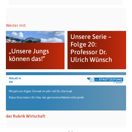
Weiter mit:
Unsere Serie –
Folge 20:
„Unsere Jungs
Professor Dr.
können das!“
Ulrich Wünsch
Aktuell in
der
Mirjam von Eigen: Einmal im Jahr reif für die Insel
Klaus Voormann: Ein Star, der gerne eine Nebenrolle spielt
der Rubrik Wirtschaft