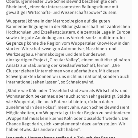
Oberbürgermeister Uwe Schneidewind bescheinigte dem
Rheinland, „einer der interessantesten Ballungsräume mit
gewaltiger Wirtschafts- und Wissenschaftspower“ zu sein.
Wuppertal könne in der Metropolregion auf die guten
Rahmenbedingungen in der Bildungslandschaft mit zahlreichen
Hochschulen und Exzellenzclustern, die zentrale Lage in Europa
sowie die gute Anbindung an das Verkehrsnetz profitieren. Im
Gegenzug könne die Region vom Wuppertaler Know-How in den
starken Wirtschaftszweigen Automotive, Maschinen- und
Werkzeugbau, Pharmakologie und dem bundesweit
einzigartigen Projekt „Circular Valley“, einem multidisziplinären
Ansatz zur Etablierung der Kreislaufwirtschaft, lernen. „Die
Cluster ziehen Unternehmen von außerhalb an. Mit diesen
Schwerpunkten können wir uns nicht nur national, sondern auch
international sehen lassen“, so Schneidewind.
„Städte wie Köln oder Düsseldorf sind zwar als Wirtschafts- und
Wohnstandort bekannter, aber auch schon sehr gesättigt. Städte
wie Wuppertal, die noch Potenzial bieten, rücken daher
zunehmend in den Fokus“, meint Jahn. Auch Schneidewind sieht
Möglichkeiten, um Wuppertal gut in der Region zu positionieren.
„Wuppertal muss kein kleines Köln oder Düsseldorf werden. Die
Chance liegt darin, sich komplementär dazu aufzustellen. Wir
haben etwas, das andere nicht haben“.