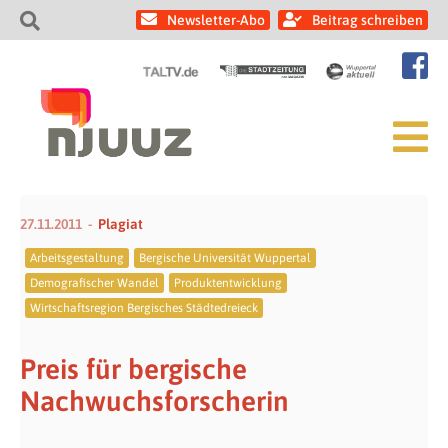
Newsletter-Abo
Beitrag schreiben
27.11.2011
Plagiat
Arbeitsgestaltung
Bergische Universität Wuppertal
Demografischer Wandel
Produktentwicklung
Wirtschaftsregion Bergisches Städtedreieck
Preis für bergische
Nachwuchsforscherin