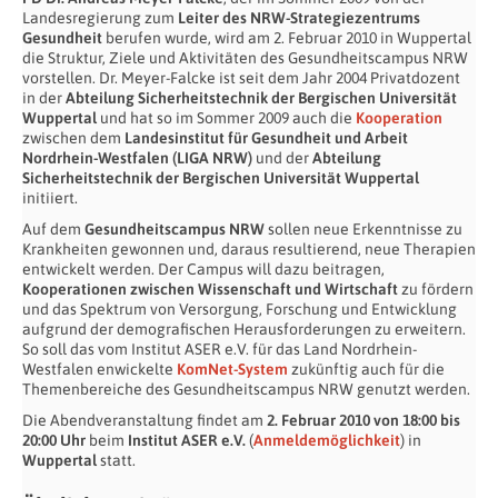
Landesregierung zum
Leiter des NRW-Strategiezentrums
Gesundheit
berufen wurde, wird am 2. Februar 2010 in Wuppertal
die Struktur, Ziele und Aktivitäten des Gesundheitscampus NRW
vorstellen. Dr. Meyer-Falcke ist seit dem Jahr 2004 Privatdozent
in der
Abteilung Sicherheitstechnik der Bergischen Universität
Wuppertal
und hat so im Sommer 2009 auch die
Kooperation
zwischen dem
Landesinstitut für Gesundheit und Arbeit
Nordrhein-Westfalen (LIGA NRW)
und der
Abteilung
Sicherheitstechnik der Bergischen Universität Wuppertal
initiiert.
Auf dem
Gesundheitscampus NRW
sollen neue Erkenntnisse zu
Krankheiten gewonnen und, daraus resultierend, neue Therapien
entwickelt werden. Der Campus will dazu beitragen,
Kooperationen zwischen Wissenschaft und Wirtschaft
zu fördern
und das Spektrum von Versorgung, Forschung und Entwicklung
aufgrund der demografischen Herausforderungen zu erweitern.
So soll das vom Institut ASER e.V. für das Land Nordrhein-
Westfalen enwickelte
KomNet-System
zukünftig auch für die
Themenbereiche des Gesundheitscampus NRW genutzt werden.
Die Abendveranstaltung findet am
2. Februar 2010 von 18:00 bis
20:00 Uhr
beim
Institut ASER e.V.
(
Anmeldemöglichkeit
) in
Wuppertal
statt.