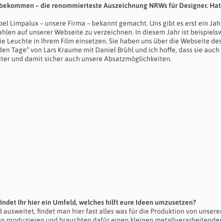
09 bekommen – die renommierteste Auszeichnung NRWs für Designer. Hat
bel Limpalux – unsere Firma – bekannt gemacht. Uns gibt es erst ein Jah
hlen auf unserer Webseite zu verzeichnen. In diesem Jahr ist beispiels
 Leuchte in Ihrem Film einsetzen. Sie haben uns über die Webseite de
 Tage“ von Lars Kraume mit Daniel Brühl und ich hoffe, dass sie auch
eiter und damit sicher auch unsere Absatzmöglichkeiten.
 findet Ihr hier ein Umfeld, welches hilft eure Ideen umzusetzen?
ausweitet, findet man hier fast alles was für die Produktion von unser
len produzieren und brauchten dafür einen kleinen metallverarbeitende