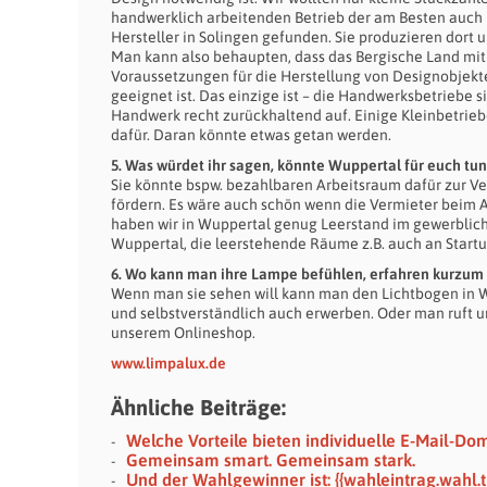
handwerklich arbeitenden Betrieb der am Besten auch 
Hersteller in Solingen gefunden. Sie produzieren dort
Man kann also behaupten, dass das Bergische Land mit 
Voraussetzungen für die Herstellung von Designobjekten
geeignet ist. Das einzige ist – die Handwerksbetriebe si
Handwerk recht zurückhaltend auf. Einige Kleinbetrieb
dafür. Daran könnte etwas getan werden.
5. Was würdet ihr sagen, könnte Wuppertal für euch tun, 
Sie könnte bspw. bezahlbaren Arbeitsraum dafür zur Ve
fördern. Es wäre auch schön wenn die Vermieter beim 
haben wir in Wuppertal genug Leerstand im gewerblich
Wuppertal, die leerstehende Räume z.B. auch an Startu
6. Wo kann man ihre Lampe befühlen, erfahren kurzum i
Wenn man sie sehen will kann man den Lichtbogen in W
und selbstverständlich auch erwerben. Oder man ruft u
unserem Onlineshop.
www.limpalux.de
Ähnliche Beiträge:
Welche Vorteile bieten individuelle E-Mail-Do
Gemeinsam smart. Gemeinsam stark.
Und der Wahlgewinner ist: {{wahleintrag.wahl.ti