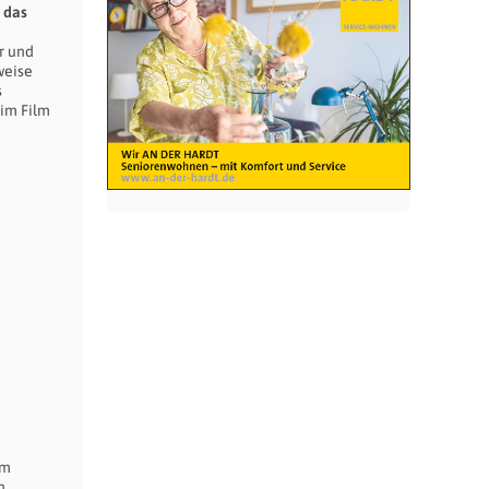
 das
r und
weise
s
 im Film
em
n,