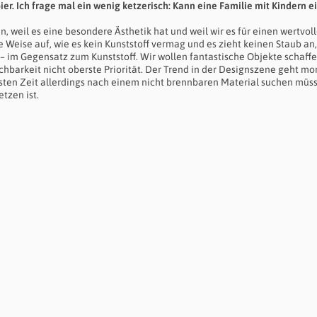
er. Ich frage mal ein wenig ketzerisch: Kann eine Familie mit Kindern e
n, weil es eine besondere Ästhetik hat und weil wir es für einen wertvol
 Weise auf, wie es kein Kunststoff vermag und es zieht keinen Staub an, 
ön – im Gegensatz zum Kunststoff. Wir wollen fantastische Objekte schaffe
schbarkeit nicht oberste Priorität. Der Trend in der Designszene geht 
hsten Zeit allerdings nach einem nicht brennbaren Material suchen müs
tzen ist.