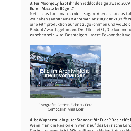
3. Für Moonjelly habt ihr den reddot design award 20
Euren Absatz beflügelt?
Nein – das kann man so nicht sagen. Aber es hat das La
wir haben seither einen enormen Anstieg der Zugriffsza
eine Filmproduktion auf uns zugekommen und wollte die
Reddot Awards gefunden. Der Film heißt „Die kommenden
zu sehen sein wird. Das steigert unsere Bekanntheit w
Fotografie: Patricia Eichert / Foto
Composing: Anja Eder
4. Ist Wuppertal ein guter Standort für Euch? Das heißt
Wenn man die Region ein wenig auf das Bergische Land 
Design notwendig ist. Wir wollten nur kleine Stückzah