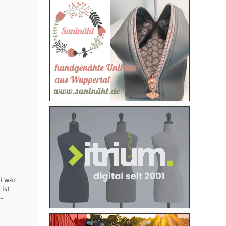
i war
 ist
 –