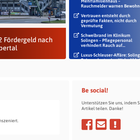
Mehrfamilienhaus –
Rauchmelder warnen Bewohn
Vertrauen entsteht durch
geprüfte Fakten, nicht durch
Vermutung
Schwelbrand im Klinikum
 2 Fördergeld nach
Solingen – Pflegepersonal
verhindert Rauch auf...
ertal
Luxus-Schleuser-Affäre: Soling
Beigeordneter Jan Welzel blei
im Dienst
Be social!
Unterstützen Sie uns, indem S
Artikel teilen. Danke!
nszeniert.