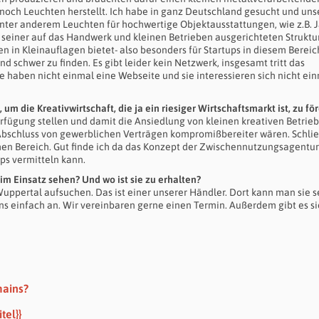
noch Leuchten herstellt. Ich habe in ganz Deutschland gesucht und uns
 unter anderem Leuchten für hochwertige Objektausstattungen, wie z.B. 
seiner auf das Handwerk und kleinen Betrieben ausgerichteten Struktu
 in Kleinauflagen bietet- also besonders für Startups in diesem Bereic
nd schwer zu finden. Es gibt leider kein Netzwerk, insgesamt tritt das
e haben nicht einmal eine Webseite und sie interessieren sich nicht ei
um die Kreativwirtschaft, die ja ein riesiger Wirtschaftsmarkt ist, zu fö
rfügung stellen und damit die Ansiedlung von kleinen kreativen Betrie
Abschluss von gewerblichen Verträgen kompromißbereiter wären. Schlie
en Bereich. Gut finde ich da das Konzept der Zwischennutzungsagentur
ps vermitteln kann.
m Einsatz sehen? Und wo ist sie zu erhalten?
uppertal aufsuchen. Das ist einer unserer Händler. Dort kann man sie 
ns einfach an. Wir vereinbaren gerne einen Termin. Außerdem gibt es si
mains?
tel}}