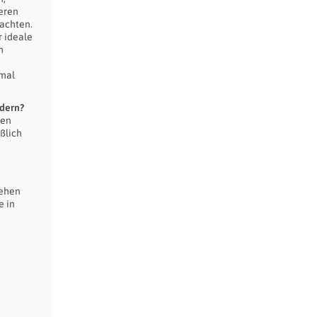
eren
Jachten.
r ideale
h
nmal
rdern?
ben
ßlich
sehen
e in