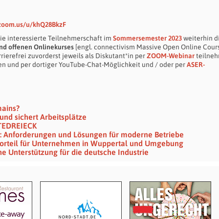
.zoom.us/u/khQ28BkzF
die interessierte Teilnehmerschaft im
Sommersemester 2023
weiterhin di
nd offenen Onlinekurses
[engl. connectivism Massive Open Online Cour
ierefrei zuvorderst jeweils als Diskutant*in per
ZOOM-Webinar
teilne
en und per dortiger YouTube-Chat-Möglichkeit und / oder per
ASER-
mains?
 und sichert Arbeitsplätze
TEDREIECK
ng: Anforderungen und Lösungen für moderne Betriebe
vorteil für Unternehmen in Wuppertal und Umgebung
che Unterstützung für die deutsche Industrie