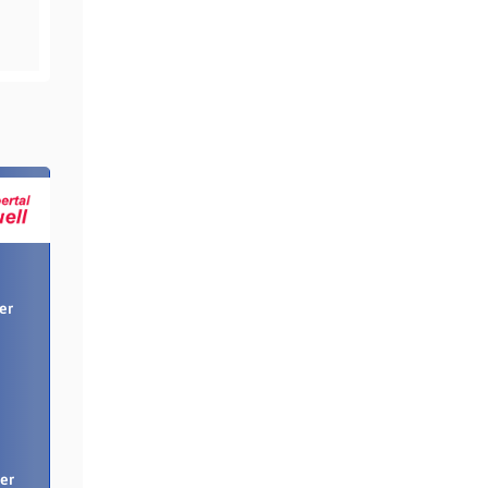
er
er