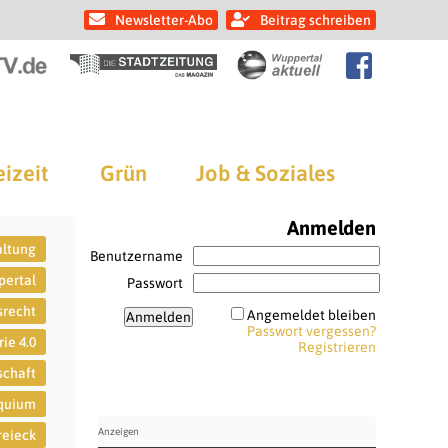
Newsletter-Abo
Beitrag schreiben
eizeit
Grün
Job & Soziales
Anmelden
altung
Benutzername
pertal
Passwort
srecht
Angemeldet bleiben
Passwort vergessen?
rie 4.0
Registrieren
schaft
oquium
reieck