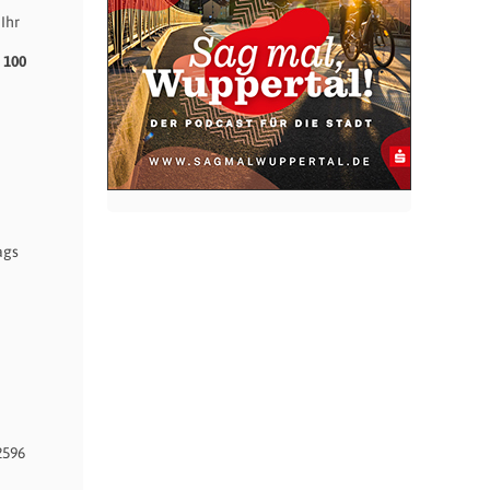
Ihr
 100
ags
2596