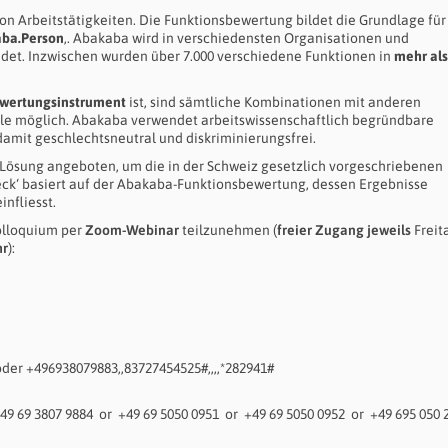
n Arbeitstätigkeiten. Die Funktionsbewertung bildet die Grundlage für 
ba.Person
‚. Abakaba wird in verschiedensten Organisationen und
et. Inzwischen wurden über 7.000 verschiedene Funktionen in
mehr als
wertungsinstrument
ist, sind sämtliche Kombinationen mit anderen
le möglich. Abakaba verwendet arbeitswissenschaftlich begründbare
amit geschlechtsneutral und diskriminierungsfrei.
 Lösung angeboten, um die in der Schweiz gesetzlich vorgeschriebenen
k‘ basiert auf der Abakaba-Funktionsbewertung, dessen Ergebnisse
infliesst.
Kolloquium per
Zoom-Webinar
teilzunehmen (
freier Zugang jeweils
Freit
hr
):
der +496938079883,,83727454525#,,,,*282941#
49 69 3807 9884 or +49 69 5050 0951 or +49 69 5050 0952 or +49 695 050 