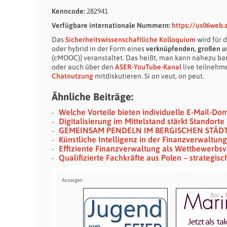
Kenncode:
282941
Verfügbare internationale Nummern:
https://us06web
Das
Sicherheitswissenschaftliche Kolloquium
wird für 
oder hybrid in der Form eines
verknüpfenden, großen u
(cMOOC)] veranstaltet. Das heißt, man kann nahezu barr
oder auch über den
ASER-YouTube-Kanal
live teilnehm
Chatnutzung
mitdiskutieren. Si on veut, on peut.
Ähnliche Beiträge:
Welche Vorteile bieten individuelle E-Mail-Do
Digitalisierung im Mittelstand stärkt Standorte
GEMEINSAM PENDELN IM BERGISCHEN STÄD
Künstliche Intelligenz in der Finanzverwaltu
Effiziente Finanzverwaltung als Wettbewerbs
Qualifizierte Fachkräfte aus Polen – strategis