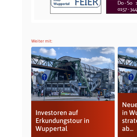
Weiter mit:
Neue
Investoren auf
in W
Erkundungstour in
stra
Wuppertal
ab...