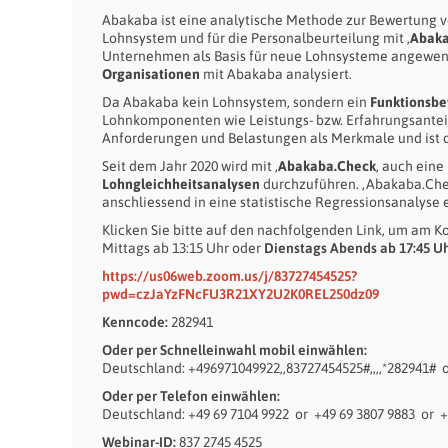
Abakaba ist eine analytische Methode zur Bewertung vo
Lohnsystem und für die Personalbeurteilung mit ‚
Abaka
Unternehmen als Basis für neue Lohnsysteme angewend
Organisationen
mit Abakaba analysiert.
Da Abakaba kein Lohnsystem, sondern ein
Funktionsbe
Lohnkomponenten wie Leistungs- bzw. Erfahrungsantei
Anforderungen und Belastungen als Merkmale und ist d
Seit dem Jahr 2020 wird mit ‚
Abakaba.Check
‚ auch eine
Lohngleichheitsanalysen
durchzuführen. ‚Abakaba.Chec
anschliessend in eine statistische Regressionsanalyse e
Klicken Sie bitte auf den nachfolgenden Link, um am 
Mittags ab 13:15 Uhr oder
Dienstags Abends ab 17:45 U
https://us06web.zoom.us/j/83727454525?
pwd=czJaYzFNcFU3R21XY2U2K0REL250dz09
Kenncode:
282941
Oder per Schnelleinwahl mobil einwählen:
Deutschland: +496971049922,,83727454525#,,,,*282941# o
Oder per Telefon einwählen:
Deutschland: +49 69 7104 9922 or +49 69 3807 9883 or +
Webinar-ID:
837 2745 4525