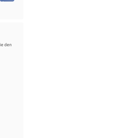
bt
ie den