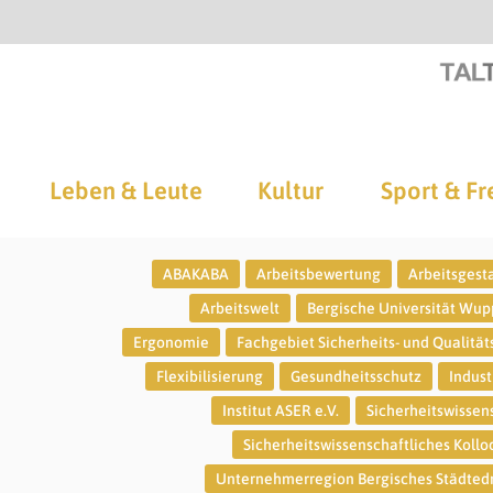
Leben & Leute
Kultur
Sport & Fr
ABAKABA
Arbeitsbewertung
Arbeitsgest
Arbeitswelt
Bergische Universität Wup
Ergonomie
Fachgebiet Sicherheits- und Qualität
Flexibilisierung
Gesundheitsschutz
Indust
Institut ASER e.V.
Sicherheitswissen
Sicherheitswissenschaftliches Koll
Unternehmerregion Bergisches Städted