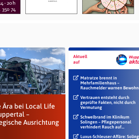
Aktuell
auf
Matratze brennt in
Mehrfamilienhaus –
Rauchmelder warnen Bewohn
Vertrauen entsteht durch
geprüfte Fakten, nicht durch
 Ära bei Local Life
Vermutung
uppertal –
Schwelbrand im Klinikum
tegische Ausrichtung
Solingen – Pflegepersonal
verhindert Rauch auf...
Luxus-Schleuser-Affäre: Soling