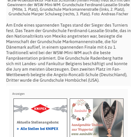
WSW-Arbeitsdirektor Markus Schlomski (hinten Mitte) freut sich mit den
Gewinnern der WSW-Mini-WM: Grundschule Ferdinand-Lassalle-Straße
(Mitte, 1. Platz), Grundschule Markomannenstraße (links, 2. Platz),
Grundschule Marper Schulweg (rechts, 3. Platz). Foto: Andreas Fischer
Am Ende eines spannenden Tages stand der Sieger des Turniers
fest. Das Team der Grundschule Ferdinand-Lassalle-Straße, das in
den Nationaltrikots von Mexiko angetreten war, besiegte die
Mannschaft der Grundschule Markomannenstraße, die für
Dänemark auflief, in einem spannenden Finale mit 6 zu 1.
Traditionell wird bei der WSW-Mini-WM auch die beste
Fanpräsentation prämiert. Die Grundschule Radenberg hatte
sich mit Landes- und Fankultur Belgiens beschäftigt und konnte
die Jury am meisten überzeugen. Den zweiten Platz im Fan-
Wettbewerb belegte die Angelo-Roncalli-Schule (Deutschland),
Dritter wurde die Grundschule Hombüchel (USA).
Aktuelle Stellenangebote:
»
Alle Stellen bei KNIPEX