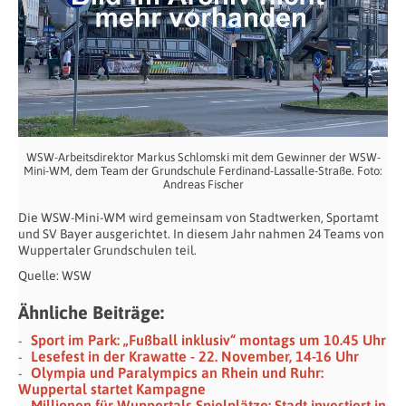
WSW-Arbeitsdirektor Markus Schlomski mit dem Gewinner der WSW-
Mini-WM, dem Team der Grundschule Ferdinand-Lassalle-Straße. Foto:
Andreas Fischer
Die WSW-Mini-WM wird gemeinsam von Stadtwerken, Sportamt
und SV Bayer ausgerichtet. In diesem Jahr nahmen 24 Teams von
Wuppertaler Grundschulen teil.
Quelle: WSW
Ähnliche Beiträge:
Sport im Park: „Fußball inklusiv“ montags um 10.45 Uhr
Lesefest in der Krawatte - 22. November, 14-16 Uhr
Olympia und Paralympics an Rhein und Ruhr:
Wuppertal startet Kampagne
Millionen für Wuppertals Spielplätze: Stadt investiert in