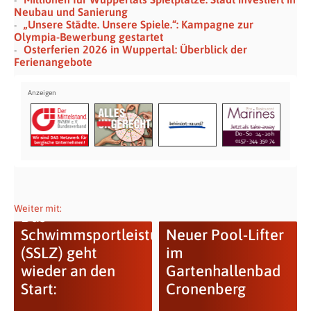
Neubau und Sanierung
„Unsere Städte. Unsere Spiele.“: Kampagne zur
Olympia-Bewerbung gestartet
Osterferien 2026 in Wuppertal: Überblick der
Ferienangebote
Weiter mit:
Das
Schwimmsportleistungszentrum
Neuer Pool-Lifter
(SSLZ) geht
im
wieder an den
Gartenhallenbad
Start:
Cronenberg