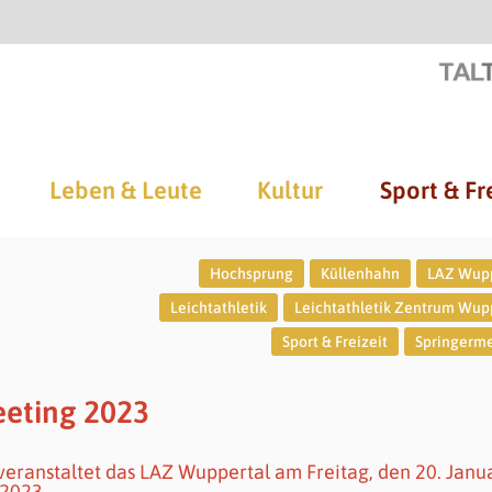
Leben & Leute
Kultur
Sport & Fr
Hochsprung
Küllenhahn
LAZ Wupp
Leichtathletik
Leichtathletik Zentrum Wup
Sport & Freizeit
Springerm
eting 2023
eranstaltet das LAZ Wuppertal am Freitag, den 20. Janu
2023.