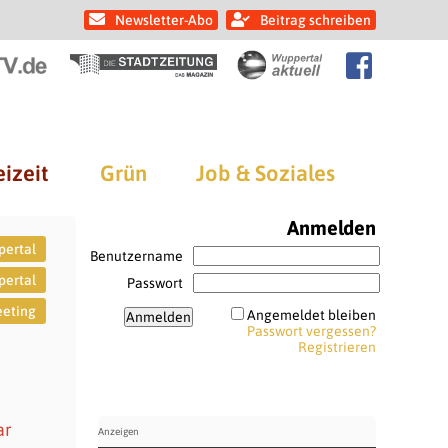
Newsletter-Abo
Beitrag schreiben
eizeit
Grün
Job & Soziales
Anmelden
ertal
Benutzername
pertal
Passwort
eeting
Angemeldet bleiben
Passwort vergessen?
Registrieren
ar