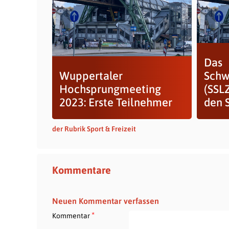
Das
Wuppertaler
Schw
Hochsprungmeeting
(SSL
2023: Erste Teilnehmer
den S
der Rubrik Sport & Freizeit
Kommentare
Neuen Kommentar verfassen
*
Kommentar