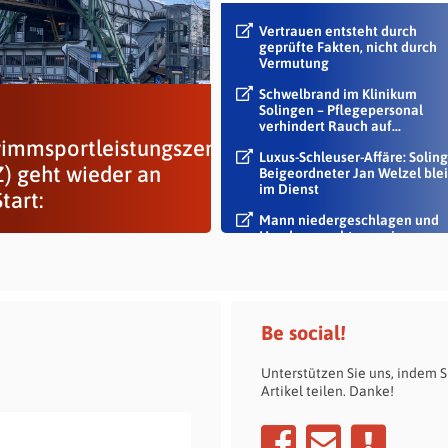
Vertrauen entsteht durch
geprüfte Fakten, nicht durch
Vermutung
Schwelbrand im Klinikum
Solingen – Pflegepersonal
verhindert Rauch auf...
immsportleistungszentrum
Luxus-Schleuser-Affäre: Soling
Z) geht wieder an
Beigeordneter Jan Welzel blei
im Dienst
tart:
Mann niedergeschlagen und
Handy geraubt – zwei
Tatverdächtige...
Be social!
Unterstützen Sie uns, indem S
Artikel teilen. Danke!