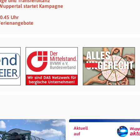
age und Transferbilanz
 Wuppertal startet Kampagne
10.45 Uhr
 Ferienangebote
Aktuell
auf