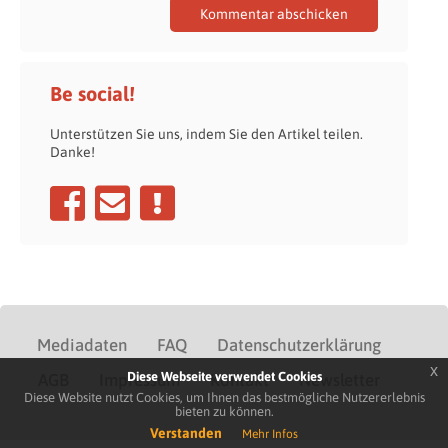
Be social!
Unterstützen Sie uns, indem Sie den Artikel teilen.
Danke!
Mediadaten
FAQ
Datenschutzerklärung
x
Diese Webseite verwendet Cookies
AGB
Impressum
Kontakt
Newsletter
Diese Website nutzt Cookies, um Ihnen das bestmögliche Nutzererlebnis
bieten zu können.
Verstanden
Mehr Infos