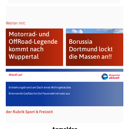
Weiter mit:
Motorrad- und
OffRoad-Legende
Borussia
kommt nach
Dortmund lockt
Wuppertal
die Massen an!!
Aktuell auf
Entstehungsbrand am Dach eines Wohngebäudes
Brennende Gasflasche löst Feuerwehreinsatz aus
der Rubrik Sport & Freizeit