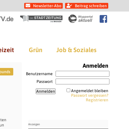
Newsletter-Abo
Beitrag schreiben
eizeit
Grün
Job & Soziales
Anmelden
ounds
Benutzername
Passwort
Angemeldet bleiben
Passwort vergessen?
Registrieren
iten
nun