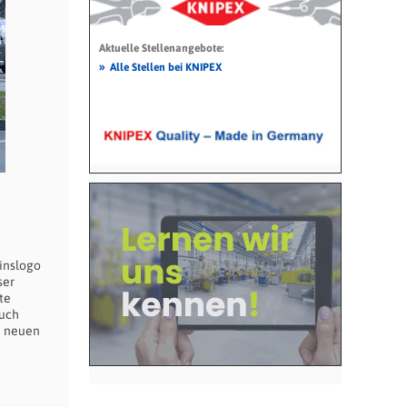
Aktuelle Stellenangebote:
»
Alle Stellen bei KNIPEX
inslogo
ser
te
auch
m neuen