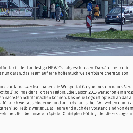
enfünfter in der Landesliga NRW Ost abgeschlossen. Da wäre mehr drin
un daran, das Team auf eine hoffentlich weit erfolgreichere Saison
Kurz vor Jahreswechsel haben die Wuppertal Greyhounds ein neues Vere
ootball“ so Präsident Torsten Helbig, „die Saison 2013 war schon ein gros
4 den nächsten Schritt machen können. Das neue Logo ist optisch an das al
 dafür auch weitaus Moderner und auch dynamischer. Wir wollen damit 
tarten“ so Helbig weiter, „Das Team und auch der Vorstand sind von de
hr herzlich bei unserem Spieler Christpher Kötting, der dieses Logo in