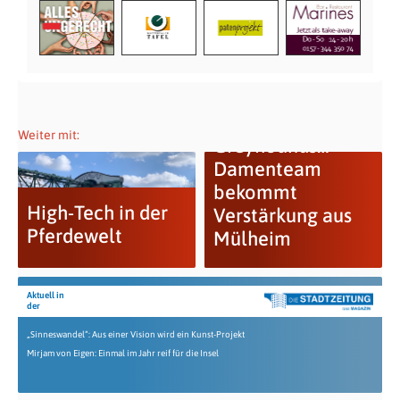
Weiter mit:
Greyhounds…
Damenteam
bekommt
High-Tech in der
Verstärkung aus
Pferdewelt
Mülheim
Aktuell in
der
„Sinneswandel“: Aus einer Vision wird ein Kunst-Projekt
Mirjam von Eigen: Einmal im Jahr reif für die Insel