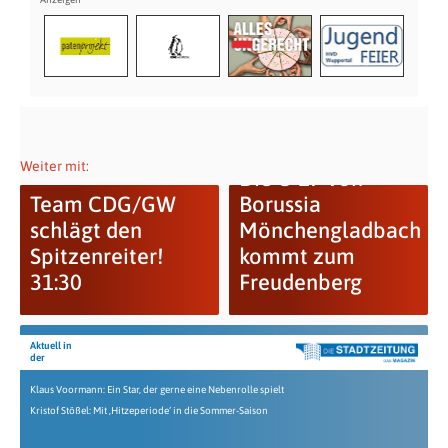
Weiter mit:
Die U 17 von
Team CDG/GW
Borussia
schlägt den
Mönchengladbach
Spitzenreiter!
kommt zum
31:30
Freudenberg
Aktuell in
der
Klaus Voormann: Ein Star, der gerne eine Nebenrolle spielt
Kristof Stößel: Mit ‚Hitzeperiode‘ in die Sommer-Saison