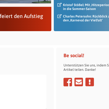
Kristof Stößel: Mit ‚Hitzeperio
in die Sommer-Saison
feiert den Aufstieg
Charles Petersohn: Rückblick 
den ‚Karneval der Vielfalt‘
Be social!
Unterstützen Sie uns, indem S
Artikel teilen. Danke!