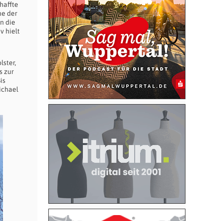
haffte
ne der
n die
v hielt
lster,
s zur
is
ichael