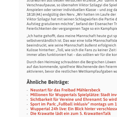
Strafwürfen aus sieben Versuchen erzielte „Ali“ damit
Verschnaufpause, so übernahm Viktor Szilagyi die Spie
Anspielen oder seiner individuellen Klasse – und zog 
18:18 (44.) endgültig den Nerv. „Wir hatten im Laufe
Viktor Szilagyi hat mit seinen Schlagwürfen die Parti
Aufstieg gratulieren möchte“, befand der Eisenacher Tra
Feierlichkeiten der vergangenen Tage so ein Kampfspiel 
„Ich hatte gehofft, dass meine Mannschaft heute gut sp
selbstverständlich ist. Das war eine tolle Mannschaftsl
beeindruckt, wie seine Mannschaft äußerst erfolgreic
Kulisse hinterher: „Toll, wie sich die Fans zu keiner Z
immer alles funktioniert hat – das sollten wir für die
Durch den Heimsieg schraubten die Bergischen Löwen 
auf das kommende, spielfreie Wochenende den Feiermod
aktivieren, bevor die restlichen Wettkampfaufgaben w
Ähnliche Beiträge:
Neustart für das Freibad Mählersbeck
Millionen für Wuppertals Spielplätze: Stadt in
Sichtbarkeit für Vereine und Ehrenamt: So wi
Sport im Park: „Fußball inklusiv“ montags um 
Wuppertal 24h live: Ein Blick hinter verschlos
Die Krawatte lädt ein zum 5. KrawattenTalk