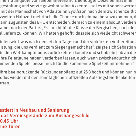
 eine Traumquote vom Siebenmeterstrich. Benötigte Oelze einmal eine
lgestaltung und setzte gewohnt seine Akzente – sei es mit sehenswerte
damit der Mannschaft von Adalsteinn Eyolfsson nach dem zwischenzeitli
 der zweiten Halbzeit mehrfach die Chance noch einmal heranzukommen, 
e dann zugunsten des BHC entschieden, dem ich zu einem absolut verdie
iner nach der Partie. „Es spricht für die Klasse der Bergischen, nach de
liefern zu können. Wir hatten gehofft, dass sie sich vielleicht schwerer
ielen wird, was nach den letzten Tagen und der verkürzten Vorbereitung
eistung, die uns verdient zum Sieger gemacht hat“, zeigte sich Sebastia
h in den Wettkampfmodus zurückkehren konnte und schob ein Lob an die
eit ihre Feierlaune haben verderben lassen, auch wenn zwischendurch nich
 kommenden Spiele, besser noch für die kommende Spielzeit mitnehmen.“
ihre beeindruckende Rückrundenbilanz auf 25:3 hoch und können nun mi
us wieder mit den sonntäglichen, offiziellen Aufstiegsfeierlichkeiten
arten.
vestiert in Neubau und Sanierung
rd das Vereinsgelände zum Aushängeschild
10.45 Uhr
sene Türen