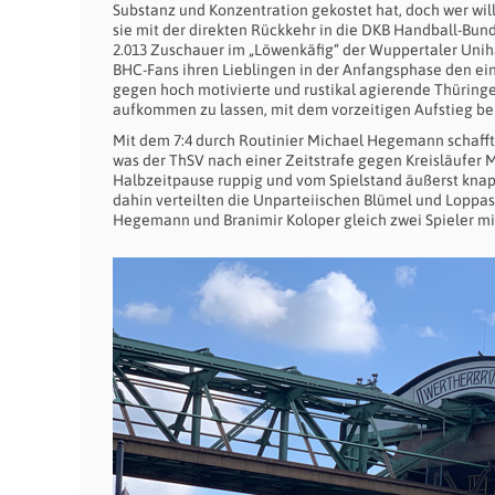
Substanz und Konzentration gekostet hat, doch wer wil
sie mit der direkten Rückkehr in die DKB Handball-Bund
2.013 Zuschauer im „Löwenkäfig“ der Wuppertaler Unihal
BHC-Fans ihren Lieblingen in der Anfangsphase den ein
gegen hoch motivierte und rustikal agierende Thüring
aufkommen zu lassen, mit dem vorzeitigen Aufstieg bere
Mit dem 7:4 durch Routinier Michael Hegemann schaffte
was der ThSV nach einer Zeitstrafe gegen Kreisläufer Ma
Halbzeitpause ruppig und vom Spielstand äußerst knapp,
dahin verteilten die Unparteiischen Blümel und Loppa
Hegemann und Branimir Koloper gleich zwei Spieler mit