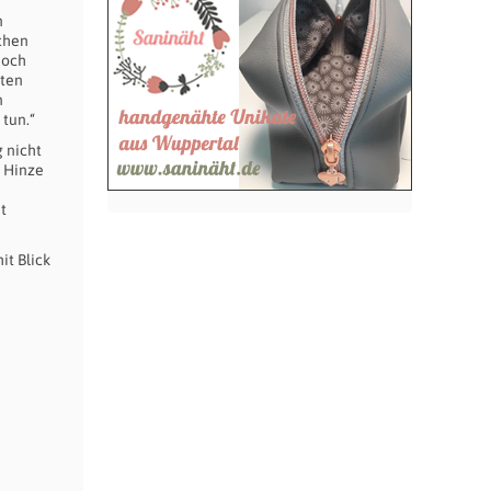
n
chen
doch
nten
n
 tun.“
 nicht
n Hinze
t
t Blick