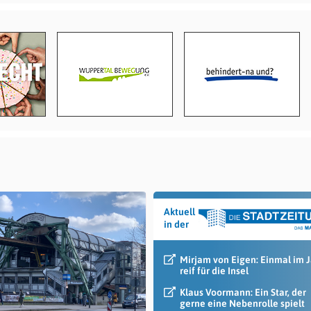
Aktuell
in der
Mirjam von Eigen: Einmal im 
reif für die Insel
Klaus Voormann: Ein Star, der
gerne eine Nebenrolle spielt