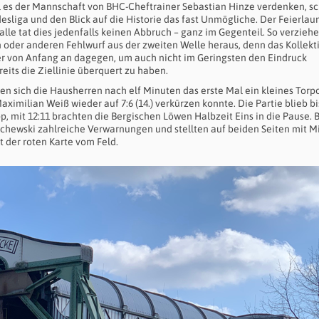
l es der Mannschaft von BHC-Cheftrainer Sebastian Hinze verdenken, sc
esliga und den Blick auf die Historie das fast Unmögliche. Der Feierlau
le tat dies jedenfalls keinen Abbruch – ganz im Gegenteil. So verziehe
 oder anderen Fehlwurf aus der zweiten Welle heraus, denn das Kollekti
er von Anfang an dagegen, um auch nicht im Geringsten den Eindruck
its die Ziellinie überquert zu haben.
n sich die Hausherren nach elf Minuten das erste Mal ein kleines Torpo
ximilian Weiß wieder auf 7:6 (14.) verkürzen konnte. Die Partie blieb bi
 mit 12:11 brachten die Bergischen Löwen Halbzeit Eins in die Pause. B
schewski zahlreiche Verwarnungen und stellten auf beiden Seiten mit M
 der roten Karte vom Feld.