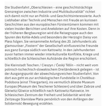
Die Studienfahrt „Oberschlesien – eine geschichtsträchtige
Grenzregion zwischen Industrie und Multikulturalität“ richtet
sich damit nicht nur an Politik- und Geschichtsinteressierte. Auch
Liebhaber alter Technik und Menschen mit Freude an kuriosen
Geschichten aus den europäischen Fürstentümern kommen mit
vielen Insider-Berichten und Anekdoten auf ihre Kosten. Denn in
der früheren Bergbauregion wird die Reisegruppe auch den
Spuren des Kohle-Adels und besonders der Herzogin Daisy von
Pless folgen. Sie versammelte Anfang des 20. Jahrhunderts als
glamouröser „Fixstern“ der Gesellschaft einflussreiche Freunde
aus ganz Europa südlich von Kattowitz. In den Jahrhunderten
zuvor hatten immer wieder interkulturelle Konflikte, Kriege und
schließlich die Schlesischen Aufstände die Region erschüttert.
Die Kleinstadt Teschen / Cieszyn / Český Těšín – nicht weit vom
polnisch-tschechisch-slowakischem Dreiländereck gelegen – ist
der Ausgangspunkt der abwechslungsreichen Studienfahrt. Von
dort aus geht es zur archäologischen Fundstelle in Chotěbuz-
Podobora (einst Thiergarten), ins vermutlich älteste Museum
Europas (Museum des Teschener Schlesien) und über Zabrze und
Gleiwitz/Gliwice schließlich nach Kattowitz/Katowice. Im
Schlesischen Zentrum der Freiheit und Solidarität wird der
Zeitzeuge Stanisław Płata persönlich von den Anfängen der
Solidarność-Bewegung erzählen.