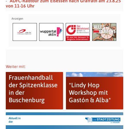
ADFC-Radtour zum Eisessen nach Gräfrath am 23.8.25
von 11-16 Uhr
Weiter mit:
Frauenhandball
der Spitzenklasse
*Lindy Hop
in der
Workshop mit
Buschenburg
Gastón & Alba*
Aktuell in
der