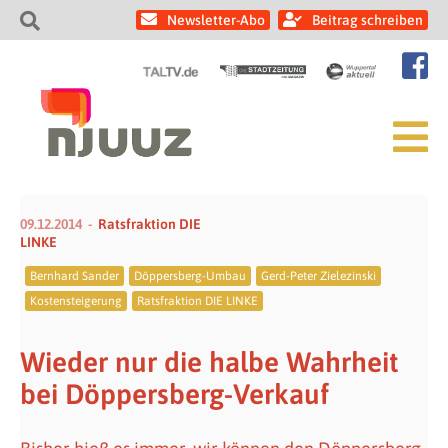
Newsletter-Abo
Beitrag schreiben
09.12.2014
Ratsfraktion DIE
LINKE
Bernhard Sander
Döppersberg-Umbau
Gerd-Peter Zielezinski
Kostensteigerung
Ratsfraktion DIE LINKE
Wieder nur die halbe Wahrheit
bei Döppersberg-Verkauf