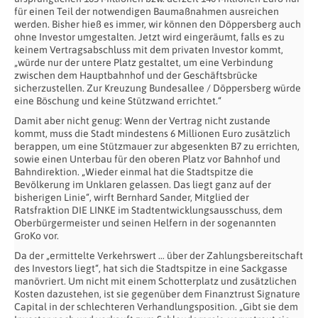
für einen Teil der notwendigen Baumaßnahmen ausreichen
werden. Bisher hieß es immer, wir können den Döppersberg auch
ohne Investor umgestalten. Jetzt wird eingeräumt, falls es zu
keinem Vertragsabschluss mit dem privaten Investor kommt,
„würde nur der untere Platz gestaltet, um eine Verbindung
zwischen dem Hauptbahnhof und der Geschäftsbrücke
sicherzustellen. Zur Kreuzung Bundesallee / Döppersberg würde
eine Böschung und keine Stützwand errichtet.“
Damit aber nicht genug: Wenn der Vertrag nicht zustande
kommt, muss die Stadt mindestens 6 Millionen Euro zusätzlich
berappen, um eine Stützmauer zur abgesenkten B7 zu errichten,
sowie einen Unterbau für den oberen Platz vor Bahnhof und
Bahndirektion. „Wieder einmal hat die Stadtspitze die
Bevölkerung im Unklaren gelassen. Das liegt ganz auf der
bisherigen Linie“, wirft Bernhard Sander, Mitglied der
Ratsfraktion DIE LINKE im Stadtentwicklungsausschuss, dem
Oberbürgermeister und seinen Helfern in der sogenannten
GroKo vor.
Da der „ermittelte Verkehrswert … über der Zahlungsbereitschaft
des Investors liegt“, hat sich die Stadtspitze in eine Sackgasse
manövriert. Um nicht mit einem Schotterplatz und zusätzlichen
Kosten dazustehen, ist sie gegenüber dem Finanztrust Signature
Capital in der schlechteren Verhandlungsposition. „Gibt sie dem