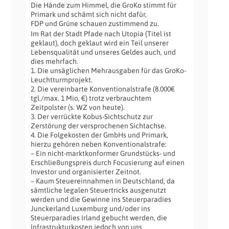
Die Hände zum Himmel, die GroKo stimmt für
Primark und schämt sich nicht dafür,
FDP und Grüne schauen zustimmend zu.
Im Rat der Stadt Pfade nach Utopia (Titel ist
geklaut), doch geklaut wird ein Teil unserer
Lebensqualität und unseres Geldes auch, und
dies mehrfach.
1. Die unsäglichen Mehrausgaben für das GroKo-
Leuchtturmprojekt.
2. Die vereinbarte Konventionalstrafe (8.000€
tgl./max. 1 Mio, €) trotz verbrauchtem
Zeitpolster (s. WZ von heute).
3. Der verrückte Kobus-Sichtschutz zur
Zerstörung der versprochenen Sichtachse.
4. Die Folgekosten der GmbHs und Primark,
hierzu gehören neben Konventionalstrafe:
– Ein nicht-marktkonformer Grundstücks- und
Erschließungspreis durch Focusierung auf einen
Investor und organisierter Zeitnot.
– Kaum Steuereinnahmen in Deutschland, da
sämtliche legalen Steuertricks ausgenutzt
werden und die Gewinne ins Steuerparadies
Junckerland Luxemburg und/oder ins
Steuerparadies Irland gebucht werden, die
Infrastrukturkosten jedoch von uns