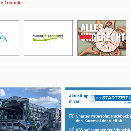
ine Freunde
Aktuell
in der
Charles Petersohn: Rückblick 
den ‚Karneval der Vielfalt‘
VBS auf spannender Stippvisit