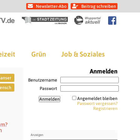
Newsletter-Abo
Beitrag schreiben
eizeit
Grün
Job & Soziales
Anmelden
anser
Benutzername
ensch
Passwort
Angemeldet bleiben
Passwort vergessen?
Registrieren
um?
n