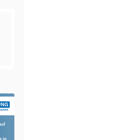
auf
e in