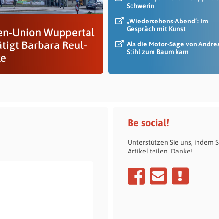
Schwerin
„Wiedersehens-Abend“: Im
Gespräch mit Kunst
en-Union Wuppertal
ätigt Barbara Reul-
Als die Motor-Säge von Andre
Stihl zum Baum kam
ke
Be social!
Unterstützen Sie uns, indem S
Artikel teilen. Danke!