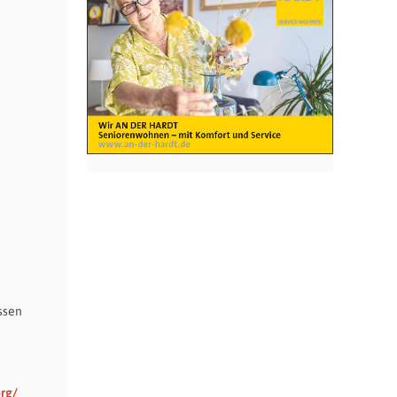
ssen
rg/