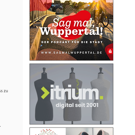
s zu
r