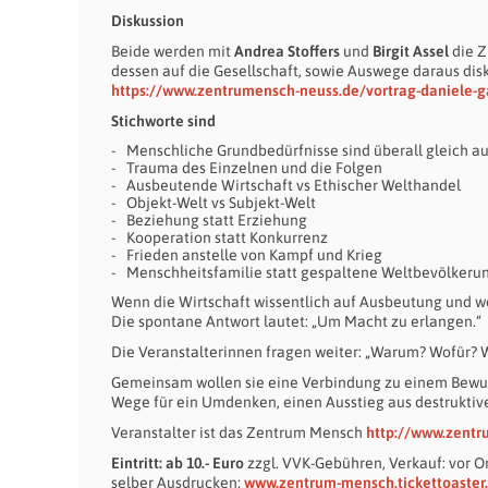
Diskussion
Beide werden mit
Andrea Stoffers
und
Birgit Assel
die Z
dessen auf die Gesellschaft, sowie Auswege daraus disk
https://www.zentrumensch-neuss.de/vortrag-daniele-ga
Stichworte sind
Menschliche Grundbedürfnisse sind überall gleich au
Trauma des Einzelnen und die Folgen
Ausbeutende Wirtschaft vs Ethischer Welthandel
Objekt-Welt vs Subjekt-Welt
Beziehung statt Erziehung
Kooperation statt Konkurrenz
Frieden anstelle von Kampf und Krieg
Menschheitsfamilie statt gespaltene Weltbevölkeru
Wenn die Wirtschaft wissentlich auf Ausbeutung und we
Die spontane Antwort lautet: „Um Macht zu erlangen.“
Die Veranstalterinnen fragen weiter: „Warum? Wofür? W
Gemeinsam wollen sie eine Verbindung zu einem Bewuss
Wege für ein Umdenken, einen Ausstieg aus destruktiv
Veranstalter ist das Zentrum Mensch
http://www.zent
Eintritt: ab 10.- Euro
zzgl. VVK-Gebühren, Verkauf: vor Or
selber Ausdrucken:
www.zentrum-mensch.tickettoaster