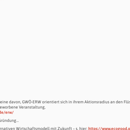
eine davon, GWÖ-ERW orientiert sich in ihrem Aktionsradius an den Flü
beworbene Veranstaltung,
de/erw/
 Gründung…
nativen Wirtschaftsmodell mit Zukunft – s. hier:
https://www.ecogood.o