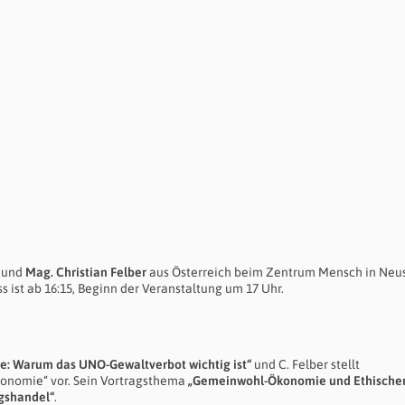
 und
Mag. Christian Felber
aus Österreich beim Zentrum Mensch in Neus
ss ist ab 16:15, Beginn der Veranstaltung um 17 Uhr.
ege: Warum das UNO-Gewaltverbot wichtig ist“
und C. Felber stellt
konomie“ vor. Sein Vortragsthema
„Gemeinwohl-Ökonomie und Ethische
ngshandel“
.