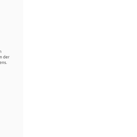
n
n der
ens.