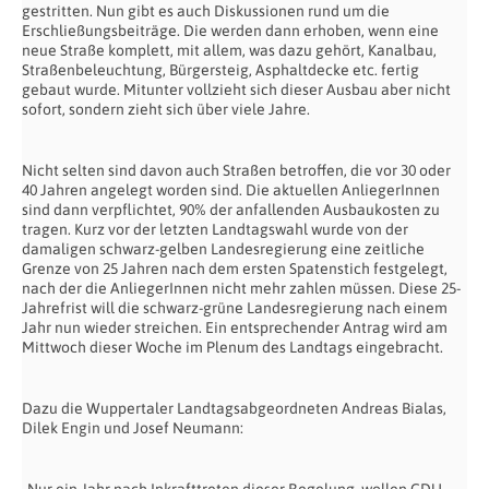
gestritten. Nun gibt es auch Diskussionen rund um die
Erschließungsbeiträge. Die werden dann erhoben, wenn eine
neue Straße komplett, mit allem, was dazu gehört, Kanalbau,
Straßenbeleuchtung, Bürgersteig, Asphaltdecke etc. fertig
gebaut wurde. Mitunter vollzieht sich dieser Ausbau aber nicht
sofort, sondern zieht sich über viele Jahre.
Nicht selten sind davon auch Straßen betroffen, die vor 30 oder
40 Jahren angelegt worden sind. Die aktuellen AnliegerInnen
sind dann verpflichtet, 90% der anfallenden Ausbaukosten zu
tragen. Kurz vor der letzten Landtagswahl wurde von der
damaligen schwarz-gelben Landesregierung eine zeitliche
Grenze von 25 Jahren nach dem ersten Spatenstich festgelegt,
nach der die AnliegerInnen nicht mehr zahlen müssen. Diese 25-
Jahrefrist will die schwarz-grüne Landesregierung nach einem
Jahr nun wieder streichen. Ein entsprechender Antrag wird am
Mittwoch dieser Woche im Plenum des Landtags eingebracht.
Dazu die Wuppertaler Landtagsabgeordneten Andreas Bialas,
Dilek Engin und Josef Neumann:
„Nur ein Jahr nach Inkrafttreten dieser Regelung, wollen CDU