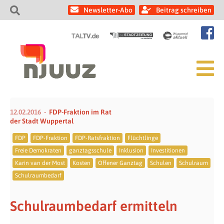
Newsletter-Abo
Beitrag schreiben
12.02.2016
FDP-Fraktion im Rat
der Stadt Wuppertal
FDP
FDP-Fraktion
FDP-Ratsfraktion
Flüchtlinge
Freie Demokraten
ganztagsschule
Inklusion
Investitionen
Karin van der Most
Kosten
Offener Ganztag
Schulen
Schulraum
Schulraumbedarf
Schulraumbedarf ermitteln