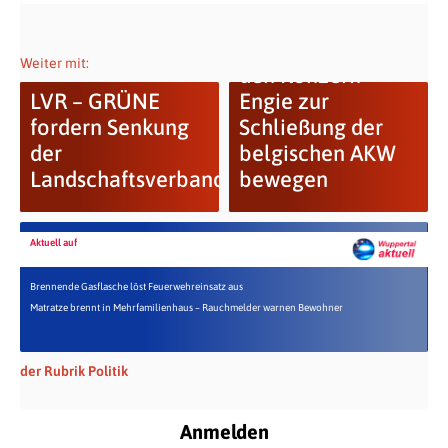
GRÜNE wollen
Weiter mit:
den Konzern
LVR – GRÜNE
Engie zur
fordern Senkung
Schließung der
der
belgischen AKW
Landschaftsverbandsumlage
bewegen
Aktuell auf
Brennende Gasflasche löst Feuerwehreinsatz aus
Matratze brennt in Mehrfamilienhaus – Rauchmelder warnen Bewohner
der Rubrik Politik
Anmelden