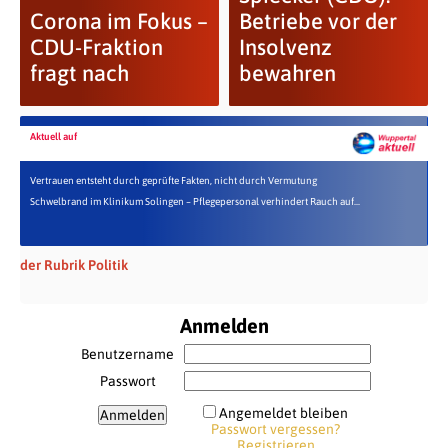
Corona im Fokus –
Betriebe vor der
CDU-Fraktion
Insolvenz
fragt nach
bewahren
Aktuell auf
Vertrauen entsteht durch geprüfte Fakten, nicht durch Vermutung
Schwelbrand im Klinikum Solingen – Pflegepersonal verhindert Rauch auf...
der Rubrik Politik
Anmelden
Benutzername
Passwort
Angemeldet bleiben
Passwort vergessen?
Registrieren