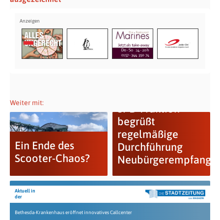
Weiter mit:
SPD-Fraktion
begrüßt
regelmäßige
Ein Ende des
Durchführung
Scooter-Chaos?
Neubürgerempfang
Aktuell in
der
Bethesda-Krankenhaus eröffnet innovatives Callcenter