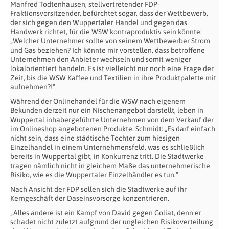
Manfred Todtenhausen, stellvertretender FDP-
Fraktionsvorsitzender, befürchtet sogar, dass der Wettbewerb,
der sich gegen den Wuppertaler Handel und gegen das
Handwerk richtet, für die WSW kontraproduktiv sein könnte:
„Welcher Unternehmer sollte von seinem Wettbewerber Strom
und Gas beziehen? Ich könnte mir vorstellen, dass betroffene
Unternehmen den Anbieter wechseln und somit weniger
lokalorientiert handeln. Es ist vielleicht nur noch eine Frage der
Zeit, bis die WSW Kaffee und Textilien in ihre Produktpalette mit
aufnehmen?!“
Während der Onlinehandel für die WSW nach eigenem
Bekunden derzeit nur ein Nischenangebot darstellt, leben in
Wuppertal inhabergeführte Unternehmen von dem Verkauf der
im Onlineshop angebotenen Produkte. Schmidt: „Es darf einfach
nicht sein, dass eine städtische Tochter zum hiesigen
Einzelhandel in einem Unternehmensfeld, was es schließlich
bereits in Wuppertal gibt, in Konkurrenz tritt. Die Stadtwerke
tragen nämlich nicht in gleichem Maße das unternehmerische
Risiko, wie es die Wuppertaler Einzelhändler es tun.“
Nach Ansicht der FDP sollen sich die Stadtwerke auf ihr
Kerngeschäft der Daseinsvorsorge konzentrieren.
„Alles andere ist ein Kampf von David gegen Goliat, denn er
schadet nicht zuletzt aufgrund der ungleichen Risikoverteilung