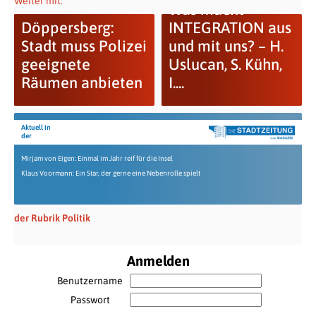
Weiter mit:
Was macht
Döppersberg:
INTEGRATION aus
Stadt muss Polizei
und mit uns? – H.
geeignete
Uslucan, S. Kühn,
Räumen anbieten
I....
Aktuell in
der
Mirjam von Eigen: Einmal im Jahr reif für die Insel
Klaus Voormann: Ein Star, der gerne eine Nebenrolle spielt
der Rubrik Politik
Anmelden
Benutzername
Passwort