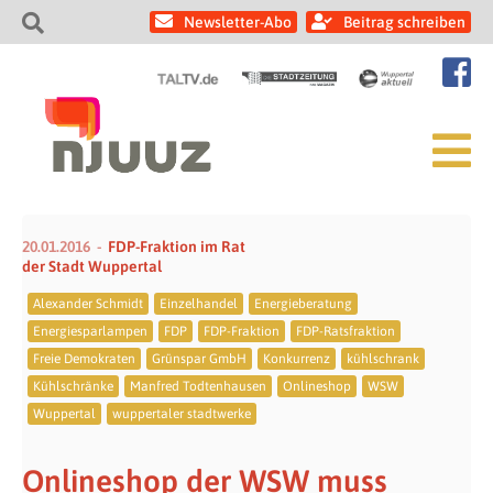
Newsletter-Abo
Beitrag schreiben
20.01.2016
FDP-Fraktion im Rat
der Stadt Wuppertal
Alexander Schmidt
Einzelhandel
Energieberatung
Energiesparlampen
FDP
FDP-Fraktion
FDP-Ratsfraktion
Freie Demokraten
Grünspar GmbH
Konkurrenz
kühlschrank
Kühlschränke
Manfred Todtenhausen
Onlineshop
WSW
Wuppertal
wuppertaler stadtwerke
Onlineshop der WSW muss