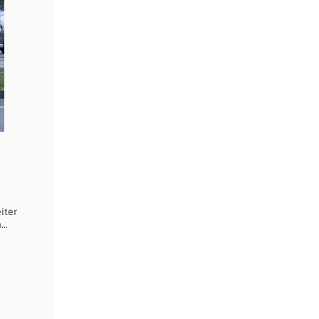
iter
n…