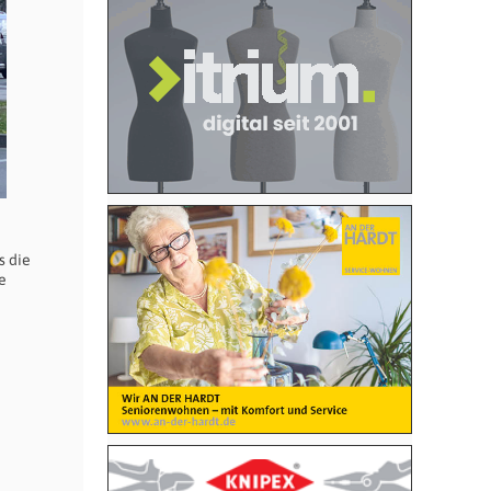
s die
e