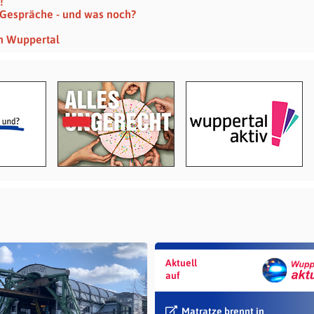
!
 Gespräche - und was noch?
n Wuppertal
Aktuell
auf
Matratze brennt in