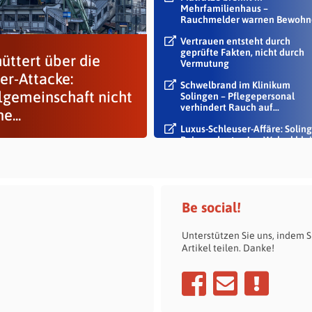
Mehrfamilienhaus –
Rauchmelder warnen Bewohn
Vertrauen entsteht durch
geprüfte Fakten, nicht durch
üttert über die
Vermutung
er-Attacke:
Schwelbrand im Klinikum
lgemeinschaft nicht
Solingen – Pflegepersonal
verhindert Rauch auf...
e...
Luxus-Schleuser-Affäre: Soling
Beigeordneter Jan Welzel blei
im Dienst
Be social!
Unterstützen Sie uns, indem S
Artikel teilen. Danke!