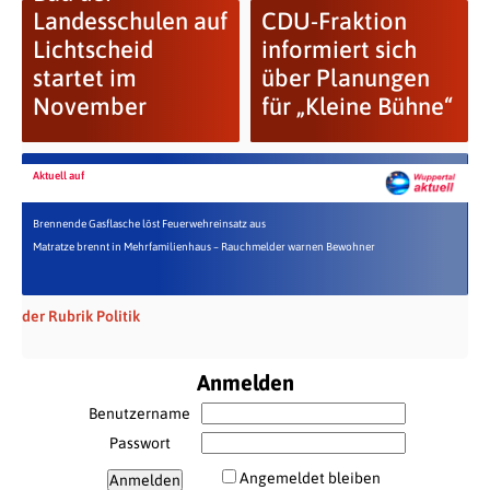
Landesschulen auf
CDU-Fraktion
Lichtscheid
informiert sich
startet im
über Planungen
November
für „Kleine Bühne“
Aktuell auf
Brennende Gasflasche löst Feuerwehreinsatz aus
Matratze brennt in Mehrfamilienhaus – Rauchmelder warnen Bewohner
der Rubrik Politik
Anmelden
Benutzername
Passwort
Angemeldet bleiben