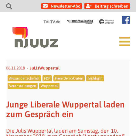
Newsletter-Abo
Beitrag schreiben
06.11.2018
JuLisWuppertal
Alexander Schmidt
FDP
Freie Demokraten
highlight
Veranstaltungen
Wuppertal
Junge Liberale Wuppertal laden
zum Gespräch ein
Die Julis Wuppertal laden am Samstag, den 10.