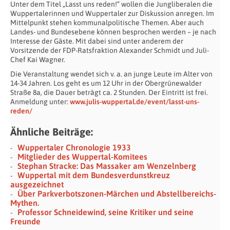
Unter dem Titel „Lasst uns reden!“ wollen die Jungliberalen die
Wuppertalerinnen und Wuppertaler zur Diskussion anregen. Im
Mittelpunkt stehen kommunalpolitische Themen. Aber auch
Landes- und Bundesebene können besprochen werden – je nach
Interesse der Gäste. Mit dabei sind unter anderem der
Vorsitzende der FDP-Ratsfraktion Alexander Schmidt und Juli-
Chef Kai Wagner.
Die Veranstaltung wendet sich v. a. an junge Leute im Alter von
14-34 Jahren. Los geht es um 12 Uhr in der Obergrünewalder
Straße 8a, die Dauer beträgt ca. 2 Stunden. Der Eintritt ist frei.
Anmeldung unter:
www.julis-wuppertal.de/event/lasst-uns-
reden/
Ähnliche Beiträge:
Wuppertaler Chronologie 1933
Mitglieder des Wuppertal-Komitees
Stephan Stracke: Das Massaker am Wenzelnberg
Wuppertal mit dem Bundesverdunstkreuz
ausgezeichnet
Über Parkverbotszonen-Märchen und Abstellbereichs-
Mythen.
Professor Schneidewind, seine Kritiker und seine
Freunde