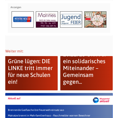
Weiter mit:
10.11. 13 Uhr: Für
Grüne lügen: DIE
ein solidarisches
LINKE tritt immer
Miteinander –
für neue Schulen
Gemeinsam
ein!
gegen...
Aktuell auf
Brennende Gasflasche löst Feuerwehreinsatz aus
Matratze brennt in Mehrfamilienhaus – Rauchmelder warnen Bewohner