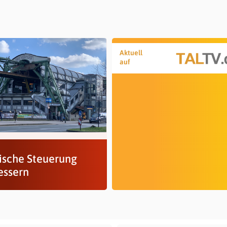
Aktuell
auf
tische Steuerung
essern