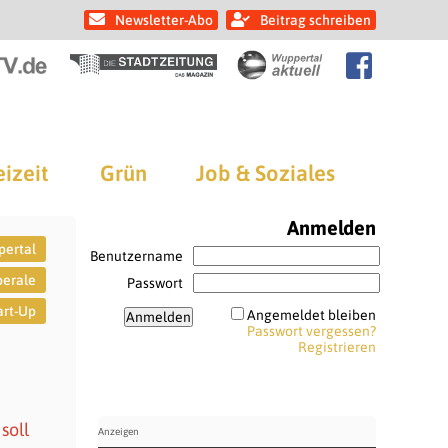
Newsletter-Abo
Beitrag schreiben
eizeit
Grün
Job & Soziales
Anmelden
pertal
Benutzername
berale
Passwort
art-Up
Angemeldet bleiben
Passwort vergessen?
Registrieren
soll