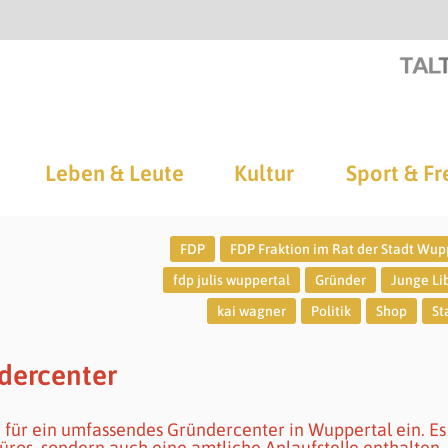
Leben & Leute
Kultur
Sport & Fr
FDP
FDP Fraktion im Rat der Stadt Wup
fdp julis wuppertal
Gründer
Junge Li
kai wagner
Politik
Shop
St
ndercenter
 für ein umfassendes Gründercenter in Wuppertal ein. Es 
ros, sondern auch eine amtliche Anlaufstelle enthalten.