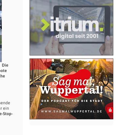
Die
bote
che
ehende
r ein
e-Stop-