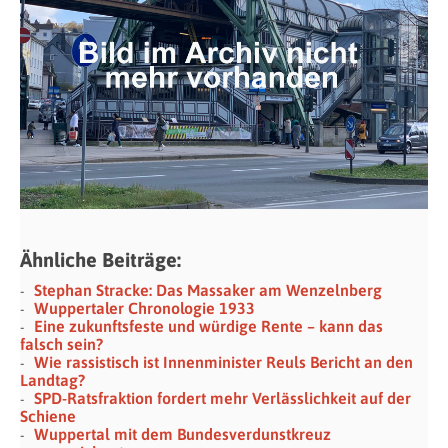
Ähnliche Beiträge:
Stephan Stracke: Das Massaker am Wenzelnberg
Wuppertaler Chronologie 1933
Eine zukunftsfeste und würdige Rente – kann das
falsch sein?
Wie rassistisch ist Innenminister Reuls Bericht an den
Landtag?
SPD-Ratsfraktion fordert mehr Verlässlichkeit auf der
Schiene
Wuppertal mit dem Bundesverdunstkreuz