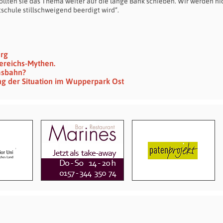
llten sie das Thema weiter auf die lange Bank schieben. Wir werden ni
chule stillschweigend beerdigt wird“.
erg
ereichs-Mythen.
msbahn?
ng der Situation im Wupperpark Ost