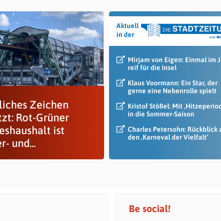
Aktuell
in der
Mirjam von Eigen: Einmal im 
reif für die Insel
Klaus Voormann: Ein Star, der
gerne eine Nebenrolle spielt
liches Zeichen
Kristof Stößel: Mit ‚Hitzeperio
in die Sommer-Saison
tzt: Rot-Grüner
eshaushalt ist
Charles Petersohn: Rückblick 
den ‚Karneval der Vielfalt‘
r- und...
Be social!