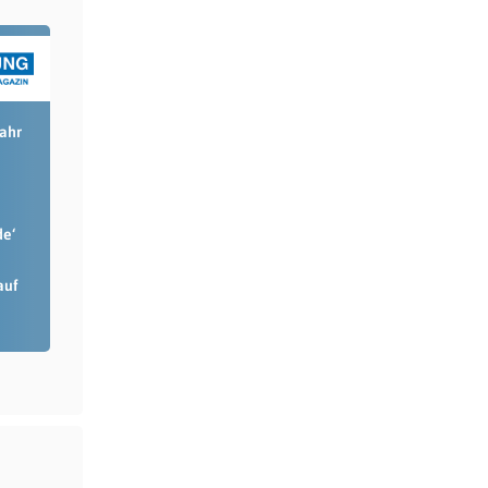
Jahr
de‘
auf