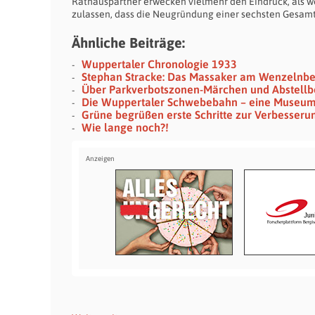
Rathauspartner erwecken vielmehr den Eindruck, als wo
zulassen, dass die Neugründung einer sechsten Gesamts
Ähnliche Beiträge:
Wuppertaler Chronologie 1933
Stephan Stracke: Das Massaker am Wenzelnb
Über Parkverbotszonen-Märchen und Abstellb
Die Wuppertaler Schwebebahn – eine Museu
Grüne begrüßen erste Schritte zur Verbesseru
Wie lange noch?!