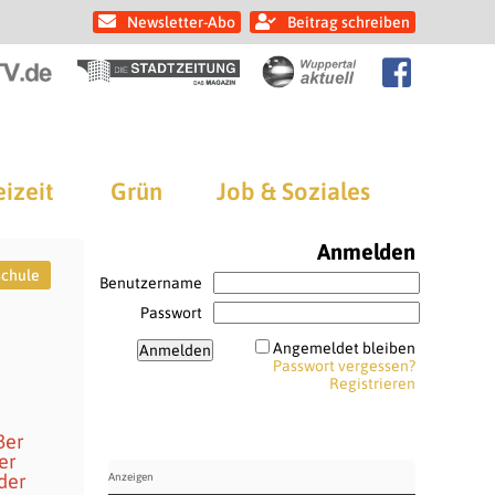
Newsletter-Abo
Beitrag schreiben
eizeit
Grün
Job & Soziales
Anmelden
schule
Benutzername
Passwort
Angemeldet bleiben
Passwort vergessen?
Registrieren
ßer
er
der