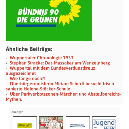
Ähnliche Beiträge:
Wuppertaler Chronologie 1933
Stephan Stracke: Das Massaker am Wenzelnberg
Wuppertal mit dem Bundesverdunstkreuz
ausgezeichnet
Wie lange noch?!
Oberbürgermeisterin Miriam Scherff besucht frisch
sanierte Helene-Stöcker-Schule
Über Parkverbotszonen-Märchen und Abstellbereichs-
Mythen.