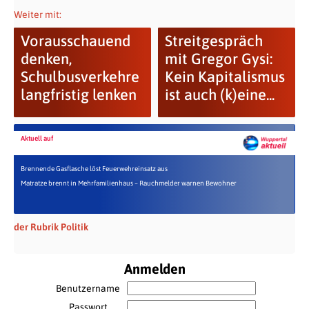
Weiter mit:
Vorausschauend
Streitgespräch
denken,
mit Gregor Gysi:
Schulbusverkehre
Kein Kapitalismus
langfristig lenken
ist auch (k)eine...
Aktuell auf
Brennende Gasflasche löst Feuerwehreinsatz aus
Matratze brennt in Mehrfamilienhaus – Rauchmelder warnen Bewohner
der Rubrik Politik
Anmelden
Benutzername
Passwort