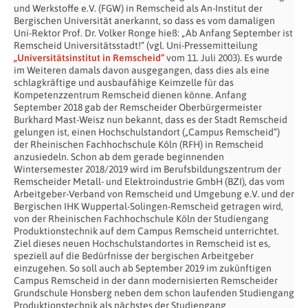
und Werkstoffe e.V. (FGW) in Remscheid als An-Institut der
Bergischen Universität anerkannt, so dass es vom damaligen
Uni-Rektor Prof. Dr. Volker Ronge hieß: „Ab Anfang September ist
Remscheid Universitätsstadt!“ (vgl. Uni-Pressemitteilung
„Universitätsinstitut in Remscheid“
vom 11. Juli 2003). Es wurde
im Weiteren damals davon ausgegangen, dass dies als eine
schlagkräftige und ausbaufähige Keimzelle für das
Kompetenzzentrum Remscheid dienen könne. Anfang
September 2018 gab der Remscheider Oberbürgermeister
Burkhard Mast-Weisz nun bekannt, dass es der Stadt Remscheid
gelungen ist, einen Hochschulstandort („Campus Remscheid“)
der Rheinischen Fachhochschule Köln (RFH) in Remscheid
anzusiedeln. Schon ab dem gerade beginnenden
Wintersemester 2018/2019 wird im Berufsbildungszentrum der
Remscheider Metall- und Elektroindustrie GmbH (BZI), das vom
Arbeitgeber-Verband von Remscheid und Umgebung e.V. und der
Bergischen IHK Wuppertal-Solingen-Remscheid getragen wird,
von der Rheinischen Fachhochschule Köln der Studiengang
Produktionstechnik auf dem Campus Remscheid unterrichtet.
Ziel dieses neuen Hochschulstandortes in Remscheid ist es,
speziell auf die Bedürfnisse der bergischen Arbeitgeber
einzugehen. So soll auch ab September 2019 im zukünftigen
Campus Remscheid in der dann modernisierten Remscheider
Grundschule Honsberg neben dem schon laufenden Studiengang
Produktionstechnik als nächstes der Studiengang