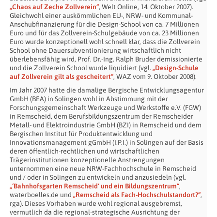
„Chaos auf Zeche Zollverein“
, Welt Online, 14. Oktober 2007).
Gleichwohl einer auskömmlichen EU-, NRW- und Kommunal-
Anschubfinanzierung für die Design-School von ca. 7 Millionen
Euro und für das Zollverein-Schulgebäude von ca. 23 Millionen
Euro wurde konzeptionell wohl schnell klar, dass die Zollverein
School ohne Dauersubventionierung wirtschaftlich nicht
überlebensfähig wird, Prof. Dr.-Ing. Ralph Bruder demissionierte
und die Zollverein School wurde liquidiert (vgl.
„Design-Schule
auf Zollverein gilt als gescheitert“
, WAZ vom 9. Oktober 2008).
Im Jahr 2007 hatte die damalige Bergische Entwicklungsagentur
GmbH (BEA) in Solingen wohl in Abstimmung mit der
Forschungsgemeinschaft Werkzeuge und Werkstoffe e.V. (FGW)
in Remscheid, dem Berufsbildungszentrum der Remscheider
Metall- und Elektroindustrie GmbH (BZI) in Remscheid und dem
Bergischen Institut für Produktentwicklung und
Innovationsmanagement gGmbH (I.P.I.) in Solingen auf der Basis
deren öffentlich-rechtlichen und wirtschaftlichen
Trägerinstitutionen konzeptionelle Anstrengungen
unternommen eine neue NRW-Fachhochschule in Remscheid
und / oder in Solingen zu entwickeln und anzusiedeln (vgl.
„‘Bahnhofsgarten Remscheid‘ und ein Bildungszentrum“
,
waterboelles.de und
„Remscheid als Fach-Hochschulstandort?“
,
rga). Dieses Vorhaben wurde wohl regional ausgebremst,
vermutlich da die regional-strategische Ausrichtung der