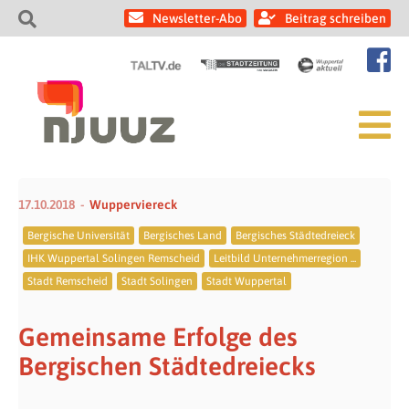
Newsletter-Abo
Beitrag schreiben
17.10.2018
Wupperviereck
Bergische Universität
Bergisches Land
Bergisches Städtedreieck
IHK Wuppertal Solingen Remscheid
Leitbild Unternehmerregion ...
Stadt Remscheid
Stadt Solingen
Stadt Wuppertal
Gemeinsame Erfolge des
Bergischen Städtedreiecks