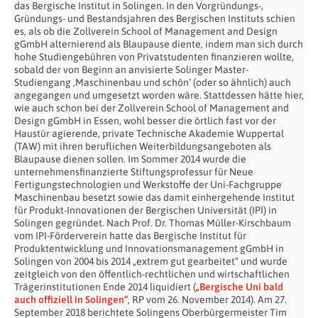
das Bergische Institut in Solingen. In den Vorgründungs-,
Gründungs- und Bestandsjahren des Bergischen Instituts schien
es, als ob die Zollverein School of Management and Design
gGmbH alternierend als Blaupause diente, indem man sich durch
hohe Studiengebühren von Privatstudenten finanzieren wollte,
sobald der von Beginn an anvisierte Solinger Master-
Studiengang ‚Maschinenbau und schön‘ (oder so ähnlich) auch
angegangen und umgesetzt worden wäre. Stattdessen hätte hier,
wie auch schon bei der Zollverein School of Management and
Design gGmbH in Essen, wohl besser die örtlich fast vor der
Haustür agierende, private Technische Akademie Wuppertal
(TAW) mit ihren beruflichen Weiterbildungsangeboten als
Blaupause dienen sollen. Im Sommer 2014 wurde die
unternehmensfinanzierte Stiftungsprofessur für Neue
Fertigungstechnologien und Werkstoffe der Uni-Fachgruppe
Maschinenbau besetzt sowie das damit einhergehende Institut
für Produkt-Innovationen der Bergischen Universität (IPI) in
Solingen gegründet. Nach Prof. Dr. Thomas Müller-Kirschbaum
vom IPI-Förderverein hatte das Bergische Institut für
Produktentwicklung und Innovationsmanagement gGmbH in
Solingen von 2004 bis 2014 „extrem gut gearbeitet“ und wurde
zeitgleich von den öffentlich-rechtlichen und wirtschaftlichen
Trägerinstitutionen Ende 2014 liquidiert (
„Bergische Uni bald
auch offiziell in Solingen“
, RP vom 26. November 2014). Am 27.
September 2018 berichtete Solingens Oberbürgermeister Tim