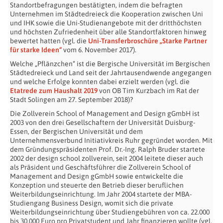
Standortbefragungen bestätigten, indem die befragten
Unternehmen im Städtedreieck die Kooperation zwischen Uni
und IHK sowie die Uni-Studienangebote mit der dritthöchsten
und höchsten Zufriedenheit über alle Standortfaktoren hinweg
bewertet hatten (vgl. die
Uni-Transferbroschüre „Starke Partner
für starke Ideen“
vom 6. November 2017).
Welche „Pflänzchen“ ist die Bergische Universität im Bergischen
Städtedreieck und Land seit der Jahrtausendwende angegangen
und welche Erfolge konnten dabei erzielt werden (vgl. die
Etatrede zum Haushalt 2019
von OB Tim Kurzbach im Rat der
Stadt Solingen am 27. September 2018)?
Die Zollverein School of Management and Design gGmbH ist
2003 von den drei Gesellschaftern der Universität Duisburg-
Essen, der Bergischen Universität und dem
Unternehmensverbund Initiativkreis Ruhr gegründet worden. Mit
dem Gründungspräsidenten Prof. Dr.-Ing. Ralph Bruder startete
2002 der design school zollverein, seit 2004 leitete dieser auch
als Präsident und Geschäftsführer die Zollverein School of
Management and Design gGmbH sowie entwickelte die
Konzeption und steuerte den Betrieb dieser beruflichen
Weiterbildungseinrichtung. Im Jahr 2004 startete der MBA-
Studiengang Business Design, womit sich die private
Weiterbildungseinrichtung über Studiengebühren von ca. 22.000
bis 30.000 Euro pro Privatstudent und Jahr finanzieren wollte (vgl.