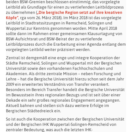
beiden BSW-Gremien beschlossen einstimmig, das vorgelegte
Leitbild als Grundlage für einen zu vertiefenden Leitbildprozess
zu übernehmen (
„Die bergische Region setzt auf ihre kreativen
Köpfe“
, rga vom 26. März 2018). Im März 2018 ist das vorgelegte
Leitbild in Stadtratssitzungen in Remscheid, Solingen und
Wuppertal zur Kenntnis genommen worden. Mitte April 2018
sollte dann im Rahmen einer gemeinsamen Klausurtagung von
BSW-Aufsichtsrat und BSW-Beirat der zu vertiefende
Leitbildprozess durch die Erarbeitung einer Agenda entlang dem
vorgelegten Leitbild weiter präzisiert werden.
Zentral ist demgemäß eine enge und integre Kooperation der
Städte Remscheid, Solingen und Wuppertal mit der Bergischen
Universität sowie den vorhandenen Fachhochschulen und
Akademien. Als dritte zentrale Mission – neben Forschung und
Lehre – hat die Bergische Universität hierzu schon seit dem Jahr
2009 ein erweitertes Verständnis von Transfer verankert.
Besonders im Bereich Transfer handelt die Bergische Universität
im Bewusstsein ihres regionalen Bezugs und ist seit über einer
Dekade ein sehr großes regionales Engagement angegangen.
Aktuell bahnen und stellen sich dazu weitere Erfolge im
Bergischen Städtedreieck ein.
So ist auch die Kooperation zwischen der Bergischen Universität
und der Bergischen IHK Wuppertal-Solingen-Remscheid von
zentraler Bedeutung, was auch die letzten IHK-