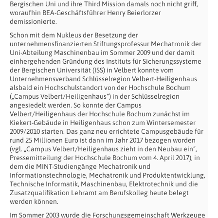
Bergischen Uni und ihre Third Mission damals noch nicht griff,
woraufhin BEA-Geschäftsführer Henry Beierlorzer
demissionierte.
Schon mit dem Nukleus der Besetzung der
unternehmensfinanzierten Stiftungsprofessur Mechatronik der
Uni-Abteilung Maschinenbau im Sommer 2009 und der damit
einhergehenden Gründung des Instituts für Sicherungssysteme
der Bergischen Universität (ISS) in Velbert konnte vom
Unternehmensverband Schlüsselregion Velbert-Heiligenhaus
alsbald ein Hochschulstandort von der Hochschule Bochum
(„Campus Velbert/Heiligenhaus“) in der Schlüsselregion
angesiedelt werden. So konnte der Campus
Velbert/Heiligenhaus der Hochschule Bochum zunächst im
Kiekert-Gebäude in Heiligenhaus schon zum Wintersemester
2009/2010 starten. Das ganz neu errichtete Campusgebäude für
rund 25 Millionen Euro ist dann im Jahr 2017 bezogen worden
(vgl. „Campus Velbert/Heiligenhaus zieht in den Neubau ein“,
Pressemitteilung der Hochschule Bochum vom 4. April 2017), in
dem die MINT-Studiengänge Mechatronik und
Informationstechnologie, Mechatronik und Produktentwicklung,
Technische Informatik, Maschinenbau, Elektrotechnik und die
Zusatzqualifikation Lehramt am Berufskolleg heute belegt
werden können.
Im Sommer 2003 wurde die Forschungsgemeinschaft Werkzeuge