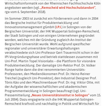
Wirtschaftsinformatik von der Rheinischen Fachhochschule Köln
angeboten werden (vgl
. „Remscheid wird Hochschulstandort“
,
rga vom 6. September 2018).
Im Sommer 2003 ist zunächst ein Förderverein und dann in 2004
das Bergische Institut für Produktentwicklung und
Innovationsmanagement gGmbH (
I.P.I.
) in Solingen von der
Bergischen Universität, der IHK Wuppertal-Solingen-Remscheid,
der Stadt Solingen und von einigen Unternehmen gegründet
worden, welches mit der Gründung zugleich An-Institut der
Bergischen Universität wurde. Wohl aufgrund spezifischer
regionaler und universitärer Erwartungshaltungen
verabschiedete sich Uni-Professor Gert Trauernicht schon in der
IPI-Vorgründungsphase und betrieb stattdessen zusammen mit
Uni-Prof. Martin Topel Visionlabs – die Plattform für visionäre
Produktentwicklung. Der damalige Uni-Rektor Prof. Dr. Volker
Ronge hatte dann die drei renommierten Universitäts-
Professoren, den Medienökonomen Prof. Dr. Heinz-Reiner
Treichel (zugleich Uni-Prorektor), den Industrial Designer Prof.
Tönis Käo und den Maschinenbauer Prof. Dr.-Ing. Viktor Otte, mit
der Aufgabe der wissenschaftlichen und akademischen
Programmentwicklung in Solingen beauftragt (vgl. Uni-
Pressemitteilung
„Neues Universitätsinstitut in Solingen“
vom 15.
Juli 2004). Dazu engagierte sich die IHK Wuppertal-Solingen-
Remscheid kraftvoll und nachhaltig in Politik und Wirtschaft für