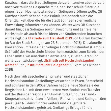
Kurzbach, dass die Stadt Solingen derzeit intensive aber derzeit
noch vertrauliche Gespräche mit einer Hochschule führe, die
einen neuen Hochschulstandort in Solingen eröffnen wolle. OB
Kurzbach hofft, sehr bald die Politik und danach auch die
Öffentlichkeit über die für die Stadt Solingen so erfreuliche
Entwicklung informieren zu können. Weiter wies OB Kurzbach
darauf hin, dass Solingen sowohl Forschung und Lehre einer
Hochschule als auch frische Ideen von Studierenden brauchen
würde (vgl. die
Etatrede zum Haushalt 2019
von OB Tim Kurzbach
im Rat der Stadt Solingen am 27. September 2018). Die aktuelle
Konzeption umfasst einen Solinger Hochschulstandort (Campus
Gräfrath) der Hochschule Niederrhein zunächst zum Bereich der
Lebensmittelwissenschaften anzusiedeln, zu etablieren und
weiterzuentwickeln (vgl.
„Gräfrath soll Hochschulstandort
werden“
und
„Institut braucht Geldgeber“
, ST vom 12. Oktober
2018).
Nach den früh gescheiterten privaten und staatlichen
Hochschulstandort-Ansiedlungsversuchen in Essen, Remscheid
und Solingen in den 2000er Jahren hat die neue Strategie der
Bergischen Uni mit dem erweiterten Verständnis von Transfer
auf der Basis der regionalen Uni-Institutsgründungen und -
Kooperationsaktivitäten in Velbert, Remscheid und Solingen, den
jeweiligen Nukleus für drei weitere und viel größere
Hochschulstandorte geleistet. Großartige Erfolge für die