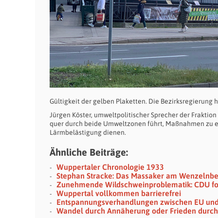
Gültigkeit der gelben Plaketten. Die Bezirksregierung
Jürgen Köster, umweltpolitischer Sprecher der Fraktion 
quer durch beide Umweltzonen führt, Maßnahmen zu e
Lärmbelästigung dienen.
Ähnliche Beiträge:
Wuppertaler Chronologie 1933
Stephan Stracke: Das Massaker am Wenzelnb
Zunehmende Wildschweinproblematik: CDU fo
Wuppertal vollkommen barrierefrei
Entspannungsverhandlungen zwischen EU und
Wandel durch Annäherung oder Frieden durch