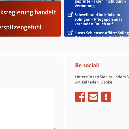
geprüfte Fakten, nicht durch
Vermutung
rksregierung handelt
Schwelbrand im Klinikum
Solingen – Pflegepersonal
verhindert Rauch auf...
erspitzengefühl
Luxus-Schleuser-Affäre: Soling
Beigeordneter Jan Welzel blei
im Dienst
Be social!
Unterstützen Sie uns, indem S
Artikel teilen. Danke!