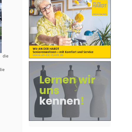
die
die