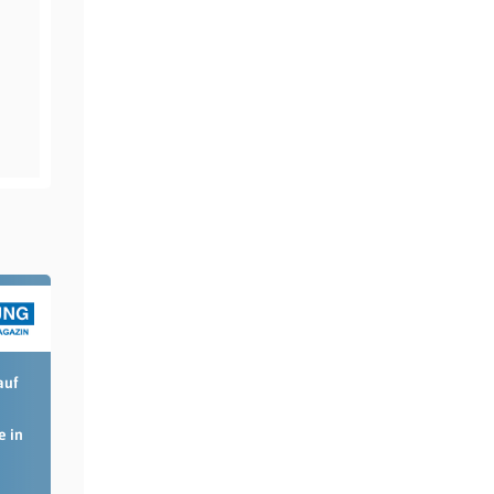
auf
e in