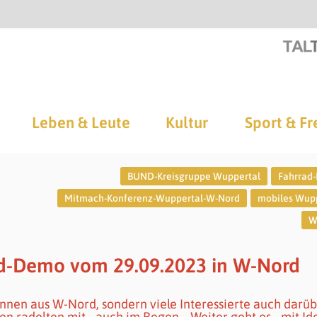
Leben & Leute
Kultur
Sport & Fr
BUND-Kreisgruppe Wuppertal
Fahrrad
Mitmach-Konferenz-Wuppertal-W-Nord
mobiles Wup
W
ad-Demo vom 29.09.2023 in W-Nord
nnen aus W-Nord, sondern viele Interessierte auch darü
 radelten mit - auch im Regen... Weiter geht es - mit Id