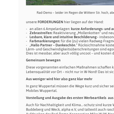
Rad-Demo – leider im Regen die Wiittenr Str. hoch, ab
unsere
FORDERUNGEN
hier liegen auf der Hand:
an allen 6 Ampelanlagen:
kurze Anforderungs- und 
Zebrastreifen:
Reaktivierung „Mollenkotten“ und ne
Lesbare, klare und intuitive Beschilderung
– insbeson
Farbmarkierungen:
für die (zu) vielen Radweg-Frag
„
Hallo Partner – Dankeschön
.“ Rücksichtnahme koste
Lärm- und Geschwindigkeitsüberschreitungen sind egoi
Dies ist messbar, aber auch völlig uncool – und kosten 
Gemeinsam bewegen
Diese vorgenannten einfachen Maßnahmen schaffen ku
Lebensqualität vor Ort – nicht nur in W-Nord! Das ist 
Aus weniger wird hier also ganz klar mehr
In ganz Wuppertal müssen die Wege kurz und sicher sei
Mobiles Wuppertal.
Vorstellung und Ausgabe des ersten Werbeartikels au
Auch für Nachhaltigkeit und Klima…-schutz sind kurze W
Buddeberg und Weck, alpha e.V, und taltextil auch ras