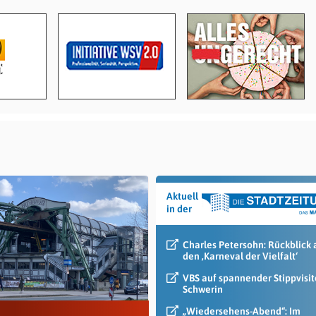
Aktuell
in der
Charles Petersohn: Rückblick 
den ‚Karneval der Vielfalt‘
VBS auf spannender Stippvisit
Schwerin
„Wiedersehens-Abend“: Im