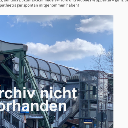
 Bündnis Zukunfts-Schmiede W-Nord und Mobiles Wuppertal – ganz l
Sympathieträger spontan mitgenommen haben!