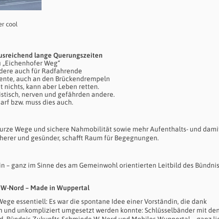
er cool
ausreichend lange Querungszeiten
u „Eichenhofer Weg“
dere auch für Radfahrende
mente, auch an den Brückendrempeln
t nichts, kann aber Leben retten.
stisch, nerven und gefährden andere.
darf bzw. muss dies auch.
rze Wege und sichere Nahmobilität sowie mehr Aufenthalts- und dami
sicherer und gesünder, schafft Raum für Begegnungen.
n – ganz im Sinne des am Gemeinwohl orientierten Leitbild des Bündni
s W-Nord – Made in Wuppertal
ege essentiell: Es war die spontane Idee einer Vorständin, die dank
ch und unkompliziert umgesetzt werden konnte: Schlüsselbänder mit de