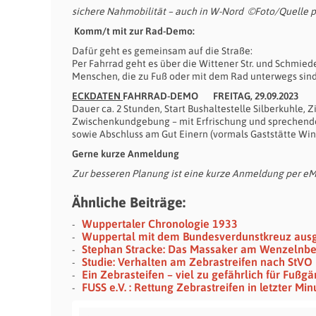
sichere Nahmobilität – auch in W-Nord
©Foto/Quelle p
Komm/t mit zur Rad-Demo:
Dafür geht es gemeinsam auf die Straße:
Per Fahrrad geht es über die Wittener Str. und Schmie
Menschen, die zu Fuß oder mit dem Rad unterwegs sind.
ECKDATEN
FAHRRAD-DEMO FREITAG, 29.09.2023
Dauer ca. 2 Stunden, Start Bushaltestelle Silberkuhle, 
Zwischenkundgebung – mit Erfrischung und sprechend
sowie Abschluss am Gut Einern (vormals Gaststätte Wi
Gerne kurze Anmeldung
Zur besseren Planung ist eine kurze Anmeldung per e
Ähnliche Beiträge:
Wuppertaler Chronologie 1933
Wuppertal mit dem Bundesverdunstkreuz aus
Stephan Stracke: Das Massaker am Wenzelnb
Studie: Verhalten am Zebrastreifen nach StVO
Ein Zebrasteifen – viel zu gefährlich für Fußg
FUSS e.V. : Rettung Zebrastreifen in letzter Min