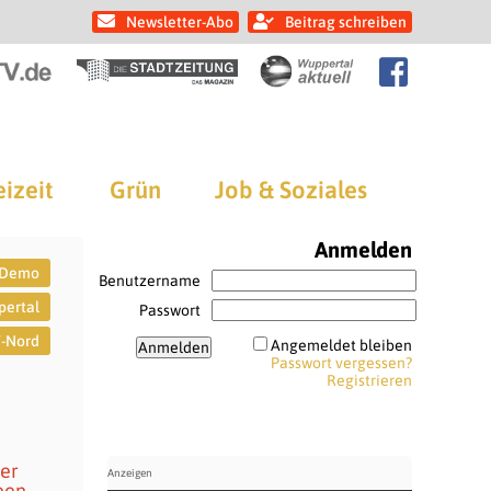
Newsletter-Abo
Beitrag schreiben
eizeit
Grün
Job & Soziales
Anmelden
-Demo
Benutzername
pertal
Passwort
-Nord
Angemeldet bleiben
Passwort vergessen?
Registrieren
ber
een