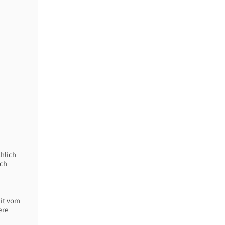
hlich
uch
it vom
ere