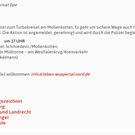
rivat bpe
destr zum Turbokreisel am Mollenkotten. Es geht um sichere Wege auch f
 Die Aktion ist angemeldet, genehmigt und wird durch die Polizei begle
 um 17 UHR
Ziel: Schmiedestr./Mollenkotten,
er Mülltonne – am Westfalenkrug/Kreisverkehr
nkelmann)
Mail willkommen:
info@leben-wuppertal-nord.de
gezeichnet
erg
 und Landrecht
änger
ute