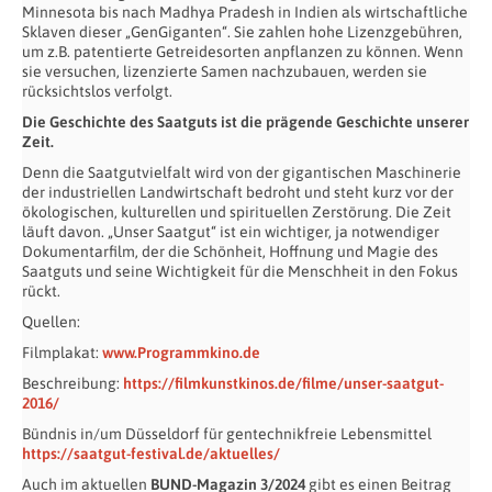
Minnesota bis nach Madhya Pradesh in Indien als wirtschaftliche
Sklaven dieser „GenGiganten“. Sie zahlen hohe Lizenzgebühren,
um z.B. patentierte Getreidesorten anpflanzen zu können. Wenn
sie versuchen, lizenzierte Samen nachzubauen, werden sie
rücksichtslos verfolgt.
Die Geschichte des Saatguts ist die prägende Geschichte unserer
Zeit.
Denn die Saatgutvielfalt wird von der gigantischen Maschinerie
der industriellen Landwirtschaft bedroht und steht kurz vor der
ökologischen, kulturellen und spirituellen Zerstörung. Die Zeit
läuft davon. „Unser Saatgut“ ist ein wichtiger, ja notwendiger
Dokumentarfilm, der die Schönheit, Hoffnung und Magie des
Saatguts und seine Wichtigkeit für die Menschheit in den Fokus
rückt.
Quellen:
Filmplakat:
www.Programmkino.de
Beschreibung:
https://filmkunstkinos.de/filme/unser-saatgut-
2016/
Bündnis in/um Düsseldorf für gentechnikfreie Lebensmittel
https://saatgut-festival.de/aktuelles/
Auch im aktuellen
BUND-Magazin
3/2024
gibt es einen Beitrag