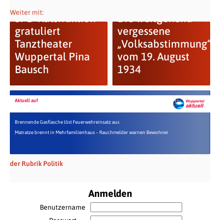
Weiter mit:
SPD-Ratsfraktion
Die weitgehend
gratuliert
vergessene
Tanztheater
„Volksabstimmung“
Wuppertal Pina
vom 19. August
Bausch
1934
Aktuell auf
Brennende Gasflasche löst Feuerwehreinsatz aus
Matratze brennt in Mehrfamilienhaus – Rauchmelder warnen Bewohner
der Rubrik Politik
Anmelden
Benutzername