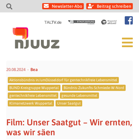
Newsletter-Abo
Beitrag schreiben
20.08.2024
Bea
Aktionsbündnis in/umDüsseldorf für gentechnikfreie Lebensmittel
BUND-Kreisgruppe Wuppertal
Bündnis-Zukunfts-Schmiede-W-Nord
gentechnikfreie Lebensmittel
gesunde Lebensmittel
Klimanetzwerk Wuppertal
Unser Saatgut
Film: Unser Saatgut – Wir ernten,
was wir säen