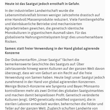
Heute ist das Saatgut jedoch ernsthaft in Gefahr.
In der industriellen Landwirtschaft wurde die
Lebensmittelvielfalt binnen weniger Jahrzehnte drastisch auf
eine Handvoll Massenprodukte reduziert. Viele Familiengehöfte
und kleinbäuerliche Betriebe sind mechanisierten
Agrarbetrieben gewichen, die genetisch identische
Monokulturen in gigantischem Ausmaß säen. Für das
globalisierte Nahrungsmittelsystem birgt dies unvorhersehbare
Risiken.
Samen: statt freier Verwendung in der Hand global agierende
Konzerne
Der Dokumentarfilm „Unser Saatgut“ fächert die
bemerkenswerte Geschichte des Saatguts auf: Über
Jahrtausende hinweg waren Kulturen auf der ganzen Welt davon
überzeugt, dass wir von Geburt an ein Recht auf die freie
Verwendung von Samen haben. Heute liegt unser Saatgut jedoch
zunehmend in der Hand von global agierenden Konzernen.
Wenige Biotech-Konzerne wie Syngenta und Bayer/Monsanto
kontrollieren mehr als zwei Drittel des globalen Saatgutmarktes
und machen damit beispiellosen Profit. Genetisch veränderte
Kulturen (engl.: GMO genetically modified organism), die in
sterilen Laboren entwickelt wurden, beherrschen die Felder und
Teller auf der ganzen Welt. Zugleich schuften Landwirte von