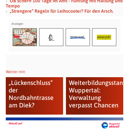
OB Scherff 100 Tage im Amt - Führung mit Haltung und
Tempo
„Strengere“ Regeln für Leihscooter? Für den Arsch.
Weiter mit:
„Lückenschluss“
Weiterbildungsstando
der
Wuppertal:
Nordbahntrasse
Verwaltung
am Diek?
verpasst Chancen
Aktuell auf