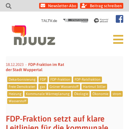
Newsletter-Abo
Beitrag schreiben
18.12.2023
FDP-Fraktion im Rat
der Stadt Wuppertal
Dekarbonisierung
FDP
FDP-Fraktion
FDP-Ratsfraktion
Freie Demokraten
gas
Grüner Wasserstoff
Hartmut Stiller
Heizung
Kommunale Wärmeplanung
Ökologie
Ökonomie
strom
Wasserstoff
FDP-Fraktion setzt auf klare
Leitlinien für die kommunale