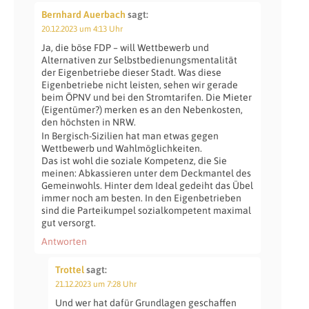
Bernhard Auerbach
sagt:
20.12.2023 um 4:13 Uhr
Ja, die böse FDP – will Wettbewerb und
Alternativen zur Selbstbedienungsmentalität
der Eigenbetriebe dieser Stadt. Was diese
Eigenbetriebe nicht leisten, sehen wir gerade
beim ÖPNV und bei den Stromtarifen. Die Mieter
(Eigentümer?) merken es an den Nebenkosten,
den höchsten in NRW.
In Bergisch-Sizilien hat man etwas gegen
Wettbewerb und Wahlmöglichkeiten.
Das ist wohl die soziale Kompetenz, die Sie
meinen: Abkassieren unter dem Deckmantel des
Gemeinwohls. Hinter dem Ideal gedeiht das Übel
immer noch am besten. In den Eigenbetrieben
sind die Parteikumpel sozialkompetent maximal
gut versorgt.
Antworten
Trottel
sagt:
21.12.2023 um 7:28 Uhr
Und wer hat dafür Grundlagen geschaffen