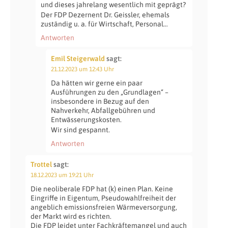
und dieses jahrelang wesentlich mit geprägt?
Der FDP Dezernent Dr. Geissler, ehemals
zuständig u. a. für Wirtschaft, Personal…
Antworten
Emil Steigerwald
sagt:
21.12.2023 um 12:43 Uhr
Da hätten wir gerne ein paar
Ausführungen zu den „Grundlagen“ –
insbesondere in Bezug auf den
Nahverkehr, Abfallgebühren und
Entwässerungskosten.
Wir sind gespannt.
Antworten
Trottel
sagt:
18.12.2023 um 19:21 Uhr
Die neoliberale FDP hat (k) einen Plan. Keine
Eingriffe in Eigentum, Pseudowahlfreiheit der
angeblich emissionsfreien Wärmeversorgung,
der Markt wird es richten.
Die FDP leidet unter Fachkräftemangel und auch