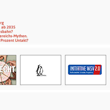
erg
s ab 2035
msbahn?
ereichs-Mythen.
 Prozent Untakt?