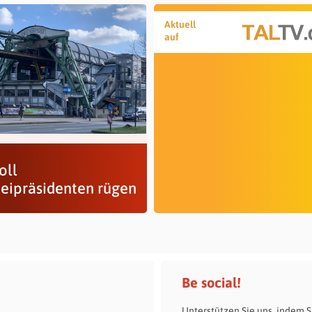
Aktuell
auf
oll
zeipräsidenten rügen
Be social!
Unterstützen Sie uns, indem S