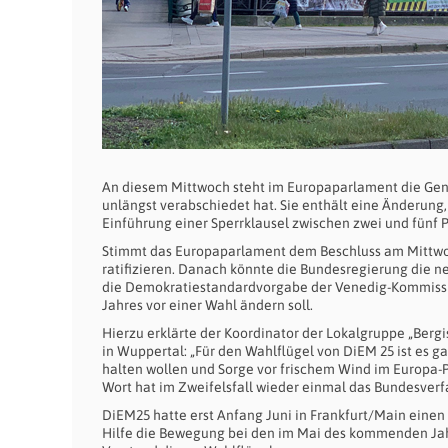
An diesem Mittwoch steht im Europaparlament die Gen
unlängst verabschiedet hat. Sie enthält eine Änderung,
Einführung einer Sperrklausel zwischen zwei und fünf 
Stimmt das Europaparlament dem Beschluss am Mittwoch
ratifizieren. Danach könnte die Bundesregierung die n
die Demokratiestandardvorgabe der Venedig-Kommissio
Jahres vor einer Wahl ändern soll.
Hierzu erklärte der Koordinator der Lokalgruppe „Be
in Wuppertal: „Für den Wahlflügel von DiEM 25 ist es g
halten wollen und Sorge vor frischem Wind im Europa-
Wort hat im Zweifelsfall wieder einmal das Bundesverf
DiEM25 hatte erst Anfang Juni in Frankfurt/Main eine
Hilfe die Bewegung bei den im Mai des kommenden Ja