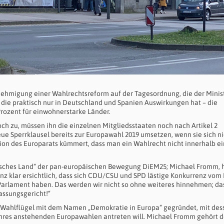
ehmigung einer Wahlrechtsreform auf der Tagesordnung, die der Minis
 die praktisch nur in Deutschland und Spanien Auswirkungen hat – die
Prozent für einwohnerstarke Länder.
 zu, müssen ihn die einzelnen Mitgliedsstaaten noch nach Artikel 2
eue Sperrklausel bereits zur Europawahl 2019 umsetzen, wenn sie sich n
n des Europarats kümmert, dass man ein Wahlrecht nicht innerhalb ei
rgisches Land“ der pan-europäischen Bewegung DiEM25; Michael Fromm, 
anz klar ersichtlich, dass sich CDU/CSU und SPD lästige Konkurrenz vom
Parlament haben. Das werden wir nicht so ohne weiteres hinnehmen; das
assungsgericht!“
n Wahlflügel mit dem Namen „Demokratie in Europa“ gegründet, mit des
hres anstehenden Europawahlen antreten will. Michael Fromm gehört 