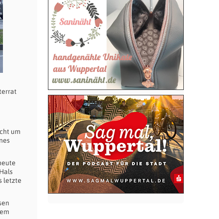
terrat
icht um
nes
heute
 Hals
 letzte
sen
dem