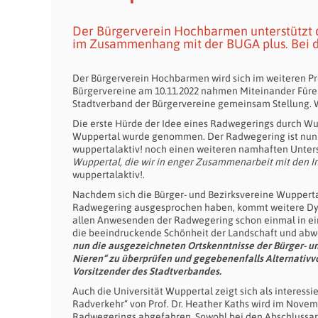
Der Bürgerverein Hochbarmen unterstützt 
im Zusammenhang mit der BUGA plus. Bei d
Der Bürgerverein Hochbarmen wird sich im weiteren P
Bürgervereine am 10.11.2022 nahmen Miteinander Füre
Stadtverband der Bürgervereine gemeinsam Stellung. W
Die erste Hürde der Idee eines Radwegerings durch 
Wuppertal wurde genommen. Der Radwegering ist nun of
wuppertalaktiv! noch einen weiteren namhaften Unter
Wuppertal, die wir in enger Zusammenarbeit mit den In
wuppertalaktiv!.
Nachdem sich die Bürger- und Bezirksvereine Wuppertal
Radwegering ausgesprochen haben, kommt weitere Dyn
allen Anwesenden der Radwegering schon einmal in eine
die beeindruckende Schönheit der Landschaft und abw
nun die ausgezeichneten Ortskenntnisse der Bürger- u
Nieren“ zu überprüfen und gegebenenfalls Alternativvo
Vorsitzender des Stadtverbandes.
Auch die Universität Wuppertal zeigt sich als interess
Radverkehr“ von Prof. Dr. Heather Kaths wird im Novemb
Radwegerings abgefahren. Sowohl bei den Abschlussar