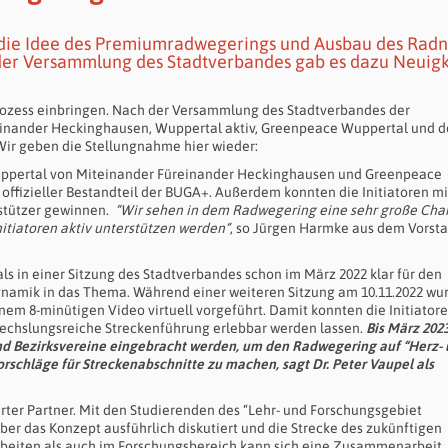
die Idee des Premiumradwegerings und Ausbau des Radn
er Versammlung des Stadtverbandes gab es dazu Neuigk
rozess einbringen. Nach der Versammlung des Stadtverbandes der
inander Heckinghausen, Wuppertal aktiv, Greenpeace Wuppertal und d
ir geben die Stellungnahme hier wieder:
Wuppertal von Miteinander Füreinander Heckinghausen und Greenpeace
fizieller Bestandteil der BUGA+. Außerdem konnten die Initiatoren mi
stützer gewinnen.
“Wir sehen in dem Radwegering eine sehr große Cha
itiatoren aktiv unterstützen werden“
, so Jürgen Harmke aus dem Vorst
s in einer Sitzung des Stadtverbandes schon im März 2022 klar für den
amik in das Thema. Während einer weiteren Sitzung am 10.11.2022 wu
m 8-minütigen Video virtuell vorgeführt. Damit konnten die Initiator
echslungsreiche Streckenführung erlebbar werden lassen.
Bis März 2023
nd Bezirksvereine eingebracht werden, um den Radwegering auf “Herz-
rschläge für Streckenabschnitte zu machen, sagt Dr. Peter Vaupel als
ierter Partner. Mit den Studierenden des “Lehr- und Forschungsgebiet
er das Konzept ausführlich diskutiert und die Strecke des zukünftigen
beiten als auch im Forschungsbereich kann sich eine Zusammenarbeit