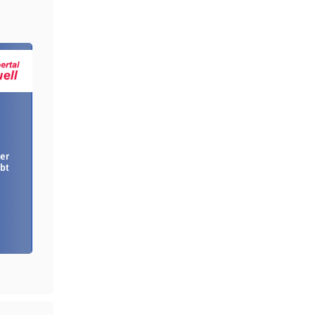
er
bt
m