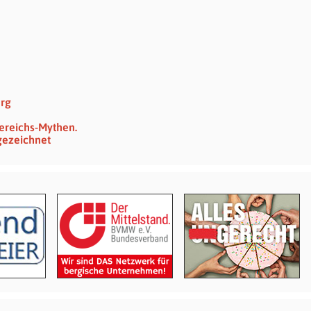
erg
ereichs-Mythen.
gezeichnet