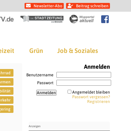
Newsletter-Abo
Beitrag schreiben
eizeit
Grün
Job & Soziales
Anmelden
ahrrad
Benutzername
armen
Passwort
ilität
Angemeldet bleiben
Passwort vergessen?
rkehr
Registrieren
ering