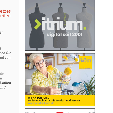
etzes
eiten.
er
t
nce für
and von
rde
en
 sollen
 und