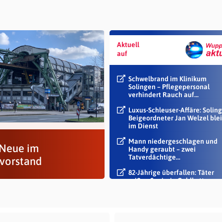
Aktuell
auf
Schwelbrand im Klinikum
Solingen – Pflegepersonal
verhindert Rauch auf...
Luxus-Schleuser-Affäre: Soling
Beigeordneter Jan Welzel blei
im Dienst
Mann niedergeschlagen und
 Neue im
Handy geraubt – zwei
Tatverdächtige...
svorstand
82-Jährige überfallen: Täter
reißen Seniorin Goldkette vo
Hals