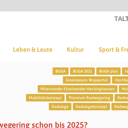
Leben & Leute
Kultur
Sport & Fr
BUGA
BUGA 2031
BUGA plus
f
Greenpeace Wuppertal
Hochb
Miteinander Füreinander Heckinghausen
Mob
Mobilitätskonzept
Premium-Radwegering
Radve
Radwege
Radwegekonzept
Radweg
egering schon bis 2025?