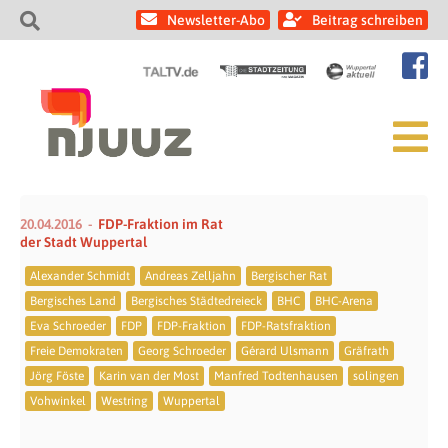
Newsletter-Abo
Beitrag schreiben
20.04.2016
FDP-Fraktion im Rat
der Stadt Wuppertal
Alexander Schmidt
Andreas Zelljahn
Bergischer Rat
Bergisches Land
Bergisches Städtedreieck
BHC
BHC-Arena
Eva Schroeder
FDP
FDP-Fraktion
FDP-Ratsfraktion
Freie Demokraten
Georg Schroeder
Gérard Ulsmann
Gräfrath
Jörg Föste
Karin van der Most
Manfred Todtenhausen
solingen
Vohwinkel
Westring
Wuppertal