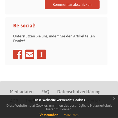
Be social!
Unterstützen Sie uns, indem Sie den Artikel teilen.
Danke!
Mediadaten
FAQ
Datenschutzerklärung
x
Diese Webseite verwendet Cookies
AGB
Impressum
Kontakt
Newsletter
Diese Website nutzt Cookies, um Ihnen das bestmögliche Nutzererlebnis
bieten zu können.
Verstanden
Mehr Infos