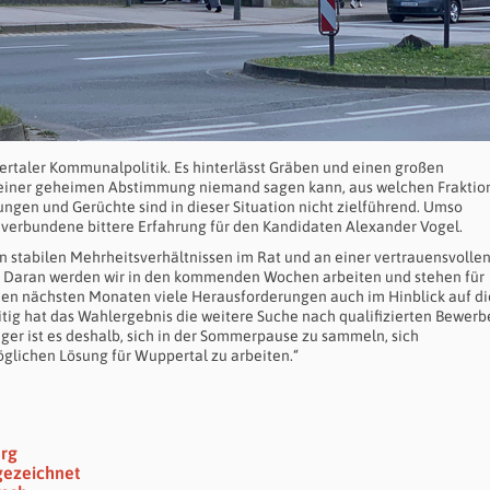
ertaler Kommunalpolitik. Es hinterlässt Gräben und einen großen
i einer geheimen Abstimmung niemand sagen kann, aus welchen Fraktio
en und Gerüchte sind in dieser Situation nicht zielführend. Umso
t verbundene bittere Erfahrung für den Kandidaten Alexander Vogel.
an stabilen Mehrheitsverhältnissen im Rat und an einer vertrauensvolle
. Daran werden wir in den kommenden Wochen arbeiten und stehen für
 den nächsten Monaten viele Herausforderungen auch im Hinblick auf di
tig hat das Wahlergebnis die weitere Suche nach qualifizierten Bewer
iger ist es deshalb, sich in der Sommerpause zu sammeln, sich
glichen Lösung für Wuppertal zu arbeiten.“
erg
gezeichnet