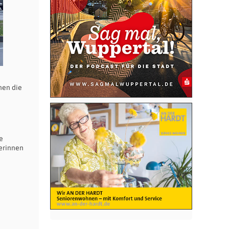
nen die
n
e
berinnen