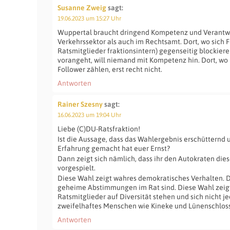
Susanne Zweig
sagt:
19.06.2023 um 15:27 Uhr
Wuppertal braucht dringend Kompetenz und Verantw
Verkehrssektor als auch im Rechtsamt. Dort, wo sich 
Ratsmitglieder fraktionsintern) gegenseitig blockiere
vorangeht, will niemand mit Kompetenz hin. Dort, wo n
Follower zählen, erst recht nicht.
Antworten
Rainer Szesny
sagt:
16.06.2023 um 19:04 Uhr
Liebe (C)DU-Ratsfraktion!
Ist die Aussage, dass das Wahlergebnis erschütternd 
Erfahrung gemacht hat euer Ernst?
Dann zeigt sich nämlich, dass ihr den Autokraten dies
vorgespielt.
Diese Wahl zeigt wahres demokratisches Verhalten. D
geheime Abstimmungen im Rat sind. Diese Wahl zeigt
Ratsmitglieder auf Diversität stehen und sich nicht 
zweifelhaftes Menschen wie Kineke und Lünenschloss
Antworten