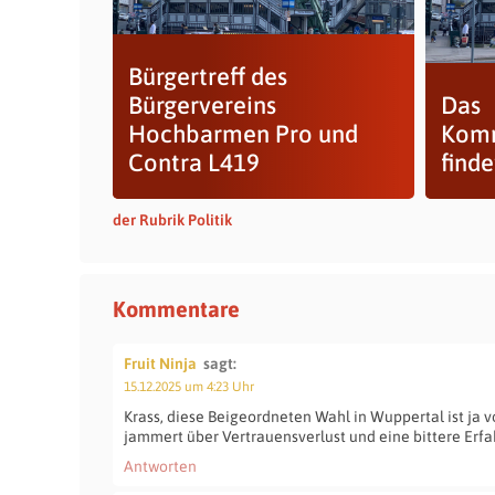
Bürgertreff des
Bürgervereins
Das
Hochbarmen Pro und
Komm
Contra L419
finde
der Rubrik Politik
Kommentare
Fruit Ninja
sagt:
15.12.2025 um 4:23 Uhr
Krass, diese Beigeordneten Wahl in Wuppertal ist ja v
jammert über Vertrauensverlust und eine bittere Erfa
Antworten