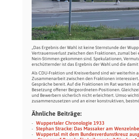
„Das Ergebnis der Wahl ist keine Sternstunde der Wupp
Vertrauensverlust zwischen den Fraktionen, zumal be
Nein-Stimmen gekommen sind. Spekulationen, Vermutung
erschütternder ist das Ergebnis der Wahl und die dami
Als CDU-Fraktion und Kreisverband sind wir weiterhin 
Zusammenarbeit zwischen den Fraktionen interessiert
Gespräche bereit. Auf die Fraktionen im Rat warten in
Besetzung offener Beigeordneten-Positionen. Gleichzei
und Bewerbern sicherlich nicht erleichtert. Umso wicht
zusammenzusetzen und an einer konstruktiven, bestmö
Ähnliche Beiträge:
Wuppertaler Chronologie 1933
Stephan Stracke: Das Massaker am Wenzelnb
Wuppertal mit dem Bundesverdunstkreuz aus