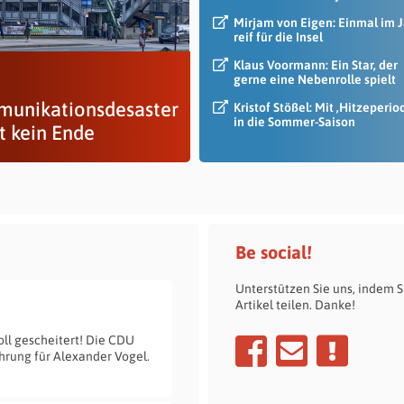
Mirjam von Eigen: Einmal im 
reif für die Insel
Klaus Voormann: Ein Star, der
gerne eine Nebenrolle spielt
unikationsdesaster
Kristof Stößel: Mit ‚Hitzeperio
in die Sommer-Saison
t kein Ende
Be social!
Unterstützen Sie uns, indem S
Artikel teilen. Danke!
oll gescheitert! Die CDU
hrung für Alexander Vogel.