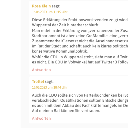
Rosa Klein
sagt:
16.06.2023 um 11:15 Uhr
Diese Erklärung der Fraktionsvorsitzenden zeigt wied
Wuppertal der Zeit hinterher schlurft.
Man redet in der Erklärung von „vertrauensvoller Zu
Stadtparlament ist aber keine Großfamilie, eine „ver
Zusammenarbeit“ ersetzt nicht die Auseinandersetzu
im Rat der Stadt und schafft auch kein klares politisc
konservative Kommunalpolitik.
Wofür die CDU in Wuppertal steht, sieht man auf Twit
es nicht. Die CDU in Vohwinkel hat auf Twitter 3 Follow
Antworten
Trottel
sagt:
15.06.2023 um 18:44 Uhr
Auch die CDU sollte sich von Parteibuchdenken bei 
verabschieden. Qualifikationen sollten Entscheidungs
es auch mit dem Abbau des Fachkräftemangels im D
Auf meinen Rat können Sie vertrauen.
Antworten