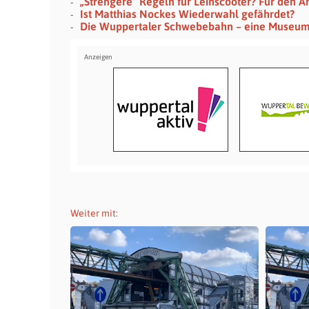
„Strengere“ Regeln für Leihscooter? Für den Ar
Ist Matthias Nockes Wiederwahl gefährdet?
Die Wuppertaler Schwebebahn – eine Museu
Weiter mit: