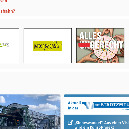
sch.
msbahn?
Aktuell
in der
„Sinneswandel“: Aus einer Vis
wird ein Kunst-Projekt