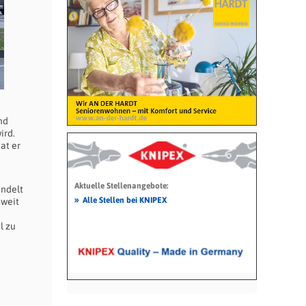
nd
ird.
at er
Aktuelle Stellenangebote:
andelt
»
Alle Stellen bei KNIPEX
sweit
l zu