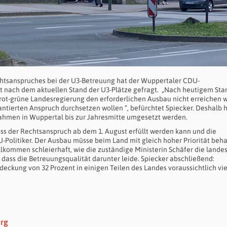
chtsanspruches bei der U3-Betreuung hat der Wuppertaler CDU-
nach dem aktuellen Stand der U3-Plätze gefragt. „Nach heutigem Sta
e rot-grüne Landesregierung den erforderlichen Ausbau nicht erreichen w
tierten Anspruch durchsetzen wollen “, befürchtet Spiecker. Deshalb h
hmen in Wuppertal bis zur Jahresmitte umgesetzt werden.
ass der Rechtsanspruch ab dem 1. August erfüllt werden kann und die
DU-Politiker. Der Ausbau müsse beim Land mit gleich hoher Priorität beh
llkommen schleierhaft, wie die zuständige Ministerin Schäfer die lande
dass die Betreuungsqualität darunter leide. Spiecker abschließend:
eckung von 32 Prozent in einigen Teilen des Landes voraussichtlich vie
erg