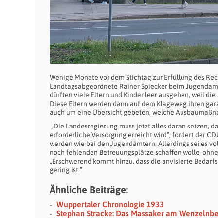
Wenige Monate vor dem Stichtag zur Erfüllung des Re
Landtagsabgeordnete Rainer Spiecker beim Jugendamt 
dürften viele Eltern und Kinder leer ausgehen, weil di
Diese Eltern werden dann auf dem Klageweg ihren garan
auch um eine Übersicht gebeten, welche Ausbaumaßna
„Die Landesregierung muss jetzt alles daran setzen, d
erforderliche Versorgung erreicht wird“, fordert der C
werden wie bei den Jugendämtern. Allerdings sei es vo
noch fehlenden Betreuungsplätze schaffen wolle, ohne 
„Erschwerend kommt hinzu, dass die anvisierte Bedarfsd
gering ist.“
Ähnliche Beiträge:
Wuppertaler Chronologie 1933
Stephan Stracke: Das Massaker am Wenzelnb