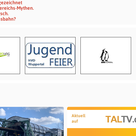
gezeichnet
ereichs-Mythen.
sch.
msbahn?
Aktuell
auf