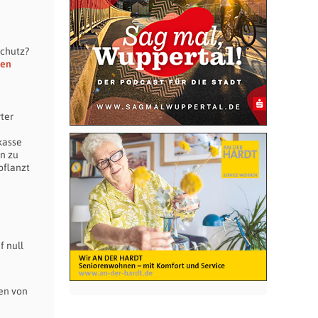
schutz?
sen
ter
kasse
n zu
pflanzt
f null
en von