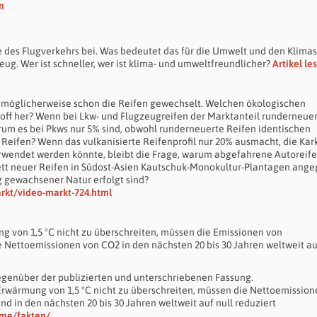
n
e des Flugverkehrs bei. Was bedeutet das für die Umwelt und den Klima
ug. Wer ist schneller, wer ist klima- und umweltfreundlicher?
Artikel le
at möglicherweise schon die Reifen gewechselt. Welchen ökologischen
ff her? Wenn bei Lkw- und Flugzeugreifen der Marktanteil runderneuer
warum es bei Pkws nur 5% sind, obwohl runderneuerte Reifen identischen
 Reifen? Wenn das vulkanisierte Reifenprofil nur 20% ausmacht, die Kar
rwendet werden könnte, bleibt die Frage, warum abgefahrene Autoreife
ett neuer Reifen in Südost-Asien Kautschuk-Monokultur-Plantagen ange
 gewachsener Natur erfolgt sind?
kt/video-markt-724.html
 von 1,5 °C nicht zu überschreiten, müssen die Emissionen von
 Nettoemissionen von CO2 in den nächsten 20 bis 30 Jahren weltweit au
gegenüber der publizierten und unterschriebenen Fassung.
Erwärmung von 1,5 °C nicht zu überschreiten, müssen die Nettoemission
d in den nächsten 20 bis 30 Jahren weltweit auf null reduziert
hme/fakten/