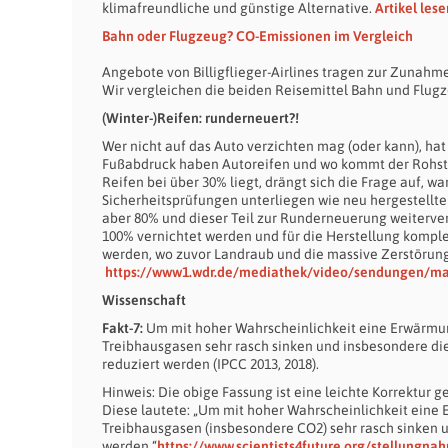
klimafreundliche und günstige Alternative.
Artikel lese
Bahn oder Flugzeug? CO
-Emissionen im Vergleich
Angebote von Billigflieger-Airlines tragen zur Zunahm
Wir vergleichen die beiden Reisemittel Bahn und Flugze
(Winter-)Reifen: runderneuert?!
Wer nicht auf das Auto verzichten mag (oder kann), h
Fußabdruck haben Autoreifen und wo kommt der Rohsto
Reifen bei über 30% liegt, drängt sich die Frage auf, 
Sicherheitsprüfungen unterliegen wie neu hergestellte
aber 80% und dieser Teil zur Runderneuerung weiterve
100% vernichtet werden und für die Herstellung kompl
werden, wo zuvor Landraub und die massive Zerstörung
https://www1.wdr.de/mediathek/video/sendungen/mar
Wissenschaft
Fakt-7:
Um mit hoher Wahrscheinlichkeit eine Erwärmung
Treibhausgasen sehr rasch sinken und insbesondere die
reduziert werden (IPCC 2013, 2018).
Hinweis: Die obige Fassung ist eine leichte Korrektur 
Diese lautete: „Um mit hoher Wahrscheinlichkeit eine 
Treibhausgasen (insbesondere CO2) sehr rasch sinken un
werden.“
https://www.scientists4future.org/stellungna