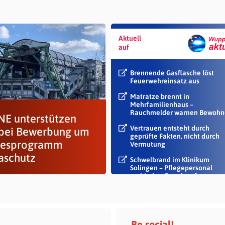
Aktuell
auf
Brennende Gasflasche löst
Feuerwehreinsatz aus
Matratze brennt in
Mehrfamilienhaus –
Rauchmelder warnen Bewohn
E unterstützen
Vertrauen entsteht durch
bei Bewerbung um
geprüfte Fakten, nicht durch
desprogramm
Vermutung
aschutz
Schwelbrand im Klinikum
Solingen – Pflegepersonal
verhindert Rauch auf...
Be social!