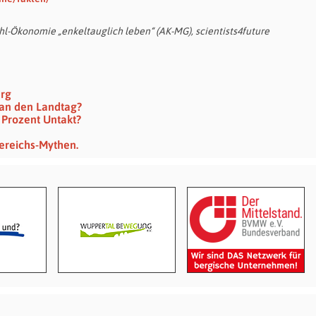
l-Ökonomie „enkeltauglich leben“ (AK-MG), scientists4future
erg
t an den Landtag?
 Prozent Untakt?
ereichs-Mythen.