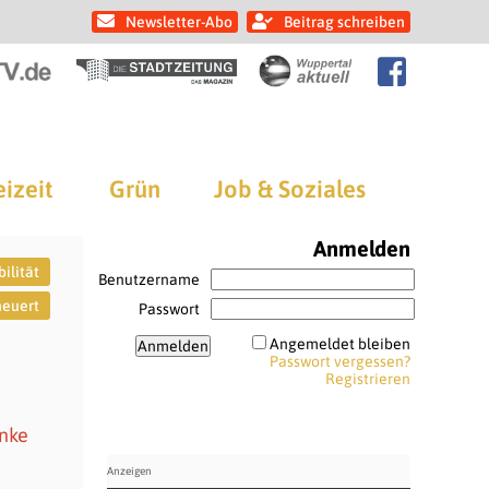
Newsletter-Abo
Beitrag schreiben
eizeit
Grün
Job & Soziales
Anmelden
ilität
Benutzername
neuert
Passwort
Angemeldet bleiben
Passwort vergessen?
Registrieren
enke