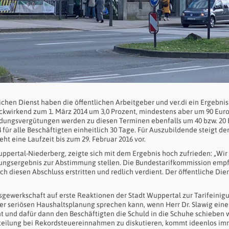
chen Dienst haben die öffentlichen Arbeitgeber und ver.di ein Ergebnis 
ückwirkend zum 1. März 2014 um 3,0 Prozent, mindestens aber um 90 Euro
ildungsvergütungen werden zu diesen Terminen ebenfalls um 40 bzw. 20 
ür alle Beschäftigten einheitlich 30 Tage. Für Auszubildende steigt de
eht eine Laufzeit bis zum 29. Februar 2016 vor.
Wuppertal-Niederberg, zeigte sich mit dem Ergebnis hoch zufrieden: „Wir
lungsergebnis zur Abstimmung stellen. Die Bundestarifkommission empf
 diesen Abschluss erstritten und redlich verdient. Der öffentliche Dien
gsgewerkschaft auf erste Reaktionen der Stadt Wuppertal zur Tarifeinig
iner seriösen Haushaltsplanung sprechen kann, wenn Herr Dr. Slawig ein
 und dafür dann den Beschäftigten die Schuld in die Schuhe schieben wi
rteilung bei Rekordsteuereinnahmen zu diskutieren, kommt ideenlos i