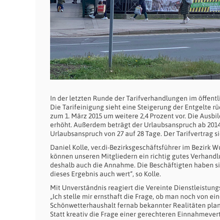
In der letzten Runde der Tarifverhandlungen im öffentli
Die Tarifeinigung sieht eine Steigerung der Entgelte r
zum 1. März 2015 um weitere 2,4 Prozent vor. Die Ausb
erhöht. Außerdem beträgt der Urlaubsanspruch ab 2014 f
Urlaubsanspruch von 27 auf 28 Tage. Der Tarifvertrag si
Daniel Kolle, ver.di-Bezirksgeschäftsführer im Bezirk 
können unseren Mitgliedern ein richtig gutes Verhand
deshalb auch die Annahme. Die Beschäftigten haben sich
dieses Ergebnis auch wert“, so Kolle.
Mit Unverständnis reagiert die Vereinte Dienstleistun
„Ich stelle mir ernsthaft die Frage, ob man noch von e
Schönwetterhaushalt fernab bekannter Realitäten plant
Statt kreativ die Frage einer gerechteren Einnahmeve