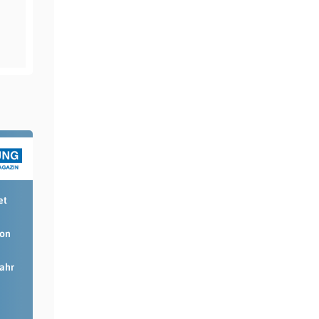
et
ion
Jahr