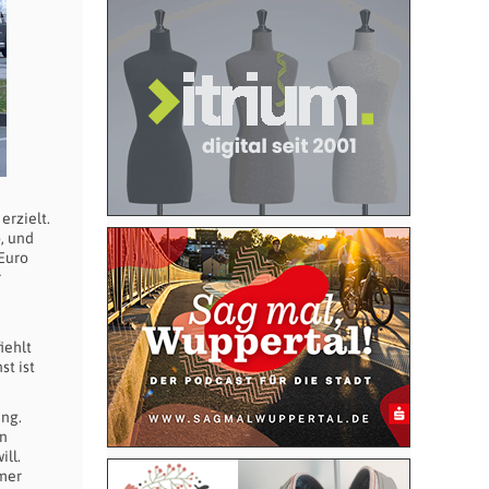
erzielt.
, und
Euro
r
iehlt
st ist
ung.
en
ll.
mmer