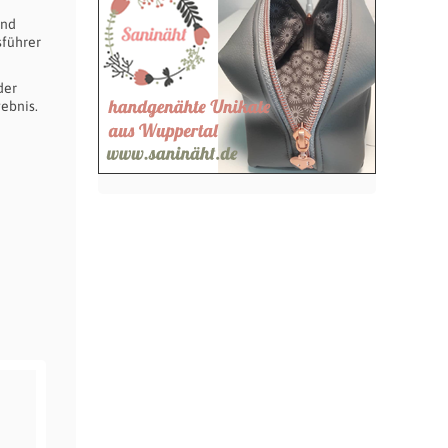
und
sführer
der
ebnis.