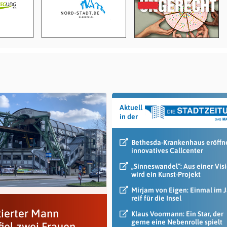
Aktuell
in der
Bethesda-Krankenhaus eröffn
innovatives Callcenter
„Sinneswandel“: Aus einer Vis
wird ein Kunst-Projekt
Mirjam von Eigen: Einmal im 
reif für die Insel
ierter Mann
Klaus Voormann: Ein Star, der
gerne eine Nebenrolle spielt
fiel zwei Frauen