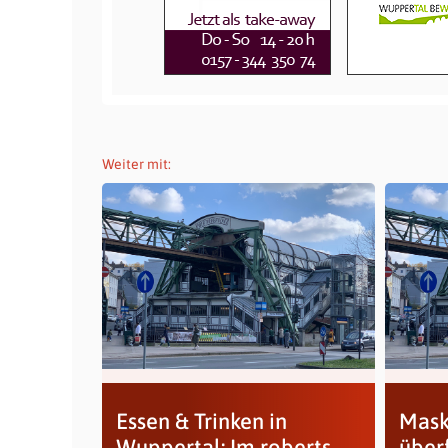
Weiter mit:
Essen & Trinken in
Mask
Wuppertal: Im roberts
über