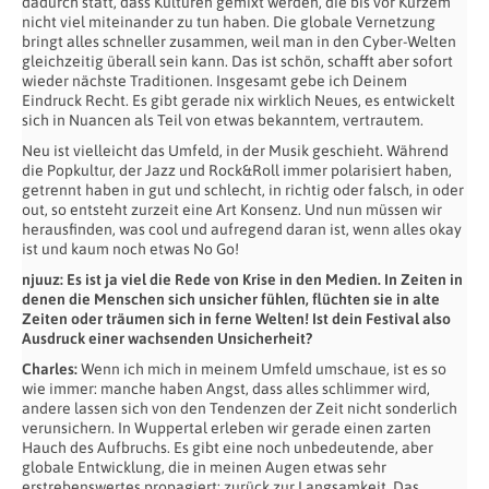
dadurch statt, dass Kulturen gemixt werden, die bis vor Kurzem
nicht viel miteinander zu tun haben. Die globale Vernetzung
bringt alles schneller zusammen, weil man in den Cyber-Welten
gleichzeitig überall sein kann. Das ist schön, schafft aber sofort
wieder nächste Traditionen. Insgesamt gebe ich Deinem
Eindruck Recht. Es gibt gerade nix wirklich Neues, es entwickelt
sich in Nuancen als Teil von etwas bekanntem, vertrautem.
Neu ist vielleicht das Umfeld, in der Musik geschieht. Während
die Popkultur, der Jazz und Rock&Roll immer polarisiert haben,
getrennt haben in gut und schlecht, in richtig oder falsch, in oder
out, so entsteht zurzeit eine Art Konsenz. Und nun müssen wir
herausfinden, was cool und aufregend daran ist, wenn alles okay
ist und kaum noch etwas No Go!
njuuz: Es ist ja viel die Rede von Krise in den Medien. In Zeiten in
denen die Menschen sich unsicher fühlen, flüchten sie in alte
Zeiten oder träumen sich in ferne Welten! Ist dein Festival also
Ausdruck einer wachsenden Unsicherheit?
Charles:
Wenn ich mich in meinem Umfeld umschaue, ist es so
wie immer: manche haben Angst, dass alles schlimmer wird,
andere lassen sich von den Tendenzen der Zeit nicht sonderlich
verunsichern. In Wuppertal erleben wir gerade einen zarten
Hauch des Aufbruchs. Es gibt eine noch unbedeutende, aber
globale Entwicklung, die in meinen Augen etwas sehr
erstrebenswertes propagiert: zurück zur Langsamkeit. Das