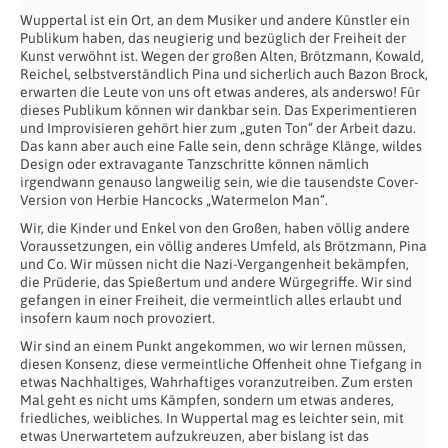
Wuppertal ist ein Ort, an dem Musiker und andere Künstler ein
Publikum haben, das neugierig und bezüglich der Freiheit der
Kunst verwöhnt ist. Wegen der großen Alten, Brötzmann, Kowald,
Reichel, selbstverständlich Pina und sicherlich auch Bazon Brock,
erwarten die Leute von uns oft etwas anderes, als anderswo! Für
dieses Publikum können wir dankbar sein. Das Experimentieren
und Improvisieren gehört hier zum „guten Ton“ der Arbeit dazu.
Das kann aber auch eine Falle sein, denn schräge Klänge, wildes
Design oder extravagante Tanzschritte können nämlich
irgendwann genauso langweilig sein, wie die tausendste Cover-
Version von Herbie Hancocks „Watermelon Man“.
Wir, die Kinder und Enkel von den Großen, haben völlig andere
Voraussetzungen, ein völlig anderes Umfeld, als Brötzmann, Pina
und Co. Wir müssen nicht die Nazi-Vergangenheit bekämpfen,
die Prüderie, das Spießertum und andere Würgegriffe. Wir sind
gefangen in einer Freiheit, die vermeintlich alles erlaubt und
insofern kaum noch provoziert.
Wir sind an einem Punkt angekommen, wo wir lernen müssen,
diesen Konsenz, diese vermeintliche Offenheit ohne Tiefgang in
etwas Nachhaltiges, Wahrhaftiges voranzutreiben. Zum ersten
Mal geht es nicht ums Kämpfen, sondern um etwas anderes,
friedliches, weibliches. In Wuppertal mag es leichter sein, mit
etwas Unerwartetem aufzukreuzen, aber bislang ist das