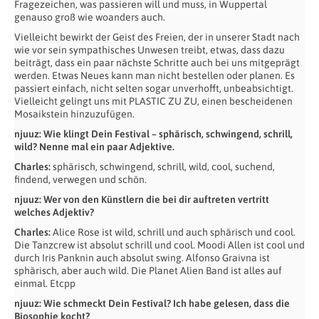
Fragezeichen, was passieren will und muss, in Wuppertal
genauso groß wie woanders auch.
Vielleicht bewirkt der Geist des Freien, der in unserer Stadt nach
wie vor sein sympathisches Unwesen treibt, etwas, dass dazu
beiträgt, dass ein paar nächste Schritte auch bei uns mitgeprägt
werden. Etwas Neues kann man nicht bestellen oder planen. Es
passiert einfach, nicht selten sogar unverhofft, unbeabsichtigt.
Vielleicht gelingt uns mit PLASTIC ZU ZU, einen bescheidenen
Mosaikstein hinzuzufügen.
njuuz: Wie klingt Dein Festival – sphärisch, schwingend, schrill,
wild? Nenne mal ein paar Adjektive.
Charles:
sphärisch, schwingend, schrill, wild, cool, suchend,
findend, verwegen und schön.
njuuz: Wer von den Künstlern die bei dir auftreten vertritt
welches Adjektiv?
Charles:
Alice Rose ist wild, schrill und auch sphärisch und cool.
Die Tanzcrew ist absolut schrill und cool. Moodi Allen ist cool und
durch Iris Panknin auch absolut swing. Alfonso Graivna ist
sphärisch, aber auch wild. Die Planet Alien Band ist alles auf
einmal. Etcpp
njuuz: Wie schmeckt Dein Festival? Ich habe gelesen, dass die
Biosophie kocht?