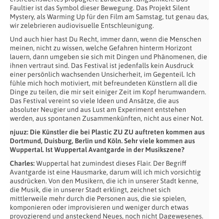
Faultier ist das Symbol dieser Bewegung. Das Projekt Silent
Mystery, als Warming Up für den Film am Samstag, tut genau das,
wir zelebrieren audiovisuelle Entschleunigung.
Und auch hier hast Du Recht, immer dann, wenn die Menschen
meinen, nicht zu wissen, welche Gefahren hinterm Horizont
lauern, dann umgeben sie sich mit Dingen und Phänomenen, die
ihnen vertraut sind. Das Festival ist jedenfalls kein Ausdruck
einer persönlich wachsenden Unsicherheit, im Gegenteil. Ich
fühle mich hoch motiviert, mit befreundeten Künstlern all die
Dinge zu teilen, die mir seit einiger Zeit im Kopf herumwandern.
Das Festival vereint so viele Ideen und Ansätze, die aus
absoluter Neugier und aus Lust am Experiment entstehen
werden, aus spontanen Zusammenkünften, nicht aus einer Not.
njuuz: Die Künstler die bei Plastic ZU ZU auftreten kommen aus
Dortmund, Duisburg, Berlin und Köln. Sehr viele kommen aus
Wuppertal. Ist Wuppertal Avantgarde in der Musikszene?
Charles:
Wuppertal hat zumindest dieses Flair. Der Begriff
Avantgarde ist eine Hausmarke, darum will ich mich vorsichtig
ausdrücken. Von den Musikern, die ich in unserer Stadt kenne,
die Musik, die in unserer Stadt erklingt, zeichnet sich
mittlerweile mehr durch die Personen aus, die sie spielen,
komponieren oder improvisieren und weniger durch etwas
provozierend und ansteckend Neues, noch nicht Dagewesenes.