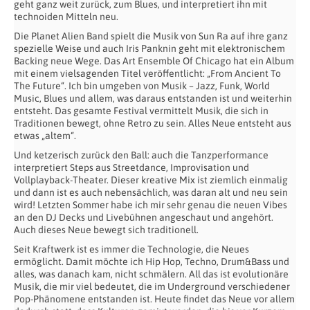
geht ganz weit zurück, zum Blues, und interpretiert ihn mit
technoiden Mitteln neu.
Die Planet Alien Band spielt die Musik von Sun Ra auf ihre ganz
spezielle Weise und auch Iris Panknin geht mit elektronischem
Backing neue Wege. Das Art Ensemble Of Chicago hat ein Album
mit einem vielsagenden Titel veröffentlicht: „From Ancient To
The Future“. Ich bin umgeben von Musik – Jazz, Funk, World
Music, Blues und allem, was daraus entstanden ist und weiterhin
entsteht. Das gesamte Festival vermittelt Musik, die sich in
Traditionen bewegt, ohne Retro zu sein. Alles Neue entsteht aus
etwas „altem“.
Und ketzerisch zurück den Ball: auch die Tanzperformance
interpretiert Steps aus Streetdance, Improvisation und
Vollplayback-Theater. Dieser kreative Mix ist ziemlich einmalig
und dann ist es auch nebensächlich, was daran alt und neu sein
wird! Letzten Sommer habe ich mir sehr genau die neuen Vibes
an den DJ Decks und Livebühnen angeschaut und angehört.
Auch dieses Neue bewegt sich traditionell.
Seit Kraftwerk ist es immer die Technologie, die Neues
ermöglicht. Damit möchte ich Hip Hop, Techno, Drum&Bass und
alles, was danach kam, nicht schmälern. All das ist evolutionäre
Musik, die mir viel bedeutet, die im Underground verschiedener
Pop-Phänomene entstanden ist. Heute findet das Neue vor allem