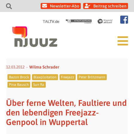
Newsletter-Abo
Beitrag schreiben
12.03.2012
Wilma Schrader
Bazon Brock
Blaxploitation
Freejazz
Peter Brötzmann
Pina Bausch
Sun Ra
Über ferne Welten, Faultiere und
den lebendigen Freejazz-
Genpool in Wuppertal