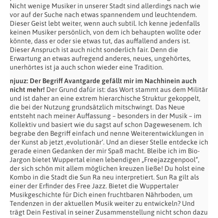
Nicht wenige Musiker in unserer Stadt sind allerdings nach wie
vor auf der Suche nach etwas spannendem und leuchtendem.
Dieser Geist lebt weiter, wenn auch subtil. Ich kenne jedenfalls
keinen Musiker persönlich, von dem ich behaupten wollte oder
könnte, dass er oder sie etwas tut, das auffallend anders ist.
Dieser Anspruch ist auch nicht sonderlich fair. Denn die
Erwartung an etwas aufregend anderes, neues, ungehörtes,
unerhörtes ist ja auch schon wieder eine Tradition.
njuuz: Der Begriff Avantgarde gefällt mir im Nachhinein auch
nicht mehr!
Der Grund dafür ist: das Wort stammt aus dem Militär
und ist daher an eine extrem hierarchische Struktur gekoppelt,
die bei der Nutzung grundsätzlich mitschwingt. Das Neue
entsteht nach meiner Auffassung – besonders in der Musik – im
Kollektiv und basiert wie du sagst auf schon Dagewesenem. Ich
begrabe den Begriff einfach und nenne Weiterentwicklungen in
der Kunst ab jetzt ‚evolutionär‘. Und an dieser Stelle entdecke ich
gerade einen Gedanken der mir Spaß macht. Bleibe ich im Bio-
Jargon bietet Wuppertal einen lebendigen „Freejazzgenpool“,
der sich schön mit allem möglichen kreuzen ließe! Du holst eine
Kombo in die Stadt die Sun Ra neu interpretiert. Sun Ra gilt als
einer der Erfinder des Free Jazz. Bietet die Wuppertaler
Musikgeschichte für Dich einen fruchtbaren Nährboden, um
Tendenzen in der aktuellen Musik weiter zu entwickeln? Und
trägt Dein Festival in seiner Zusammenstellung nicht schon dazu