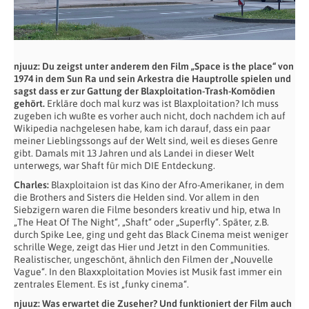
njuuz: Du zeigst unter anderem den Film „Space is the place“ von
1974 in dem Sun Ra und sein Arkestra die Hauptrolle spielen und
sagst dass er zur Gattung der Blaxploitation-Trash-Komödien
gehört.
Erkläre doch mal kurz was ist Blaxploitation? Ich muss
zugeben ich wußte es vorher auch nicht, doch nachdem ich auf
Wikipedia nachgelesen habe, kam ich darauf, dass ein paar
meiner Lieblingssongs auf der Welt sind, weil es dieses Genre
gibt. Damals mit 13 Jahren und als Landei in dieser Welt
unterwegs, war Shaft für mich DIE Entdeckung.
Charles:
Blaxploitaion ist das Kino der Afro-Amerikaner, in dem
die Brothers and Sisters die Helden sind. Vor allem in den
Siebzigern waren die Filme besonders kreativ und hip, etwa In
„The Heat Of The Night“, „Shaft“ oder „Superfly“. Später, z.B.
durch Spike Lee, ging und geht das Black Cinema meist weniger
schrille Wege, zeigt das Hier und Jetzt in den Communities.
Realistischer, ungeschönt, ähnlich den Filmen der „Nouvelle
Vague“. In den Blaxxploitation Movies ist Musik fast immer ein
zentrales Element. Es ist „funky cinema“.
njuuz: Was erwartet die Zuseher? Und funktioniert der Film auch