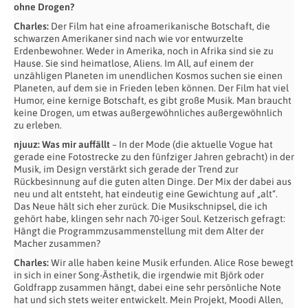
ohne Drogen?
Charles:
Der Film hat eine afroamerikanische Botschaft, die
schwarzen Amerikaner sind nach wie vor entwurzelte
Erdenbewohner. Weder in Amerika, noch in Afrika sind sie zu
Hause. Sie sind heimatlose, Aliens. Im All, auf einem der
unzähligen Planeten im unendlichen Kosmos suchen sie einen
Planeten, auf dem sie in Frieden leben können. Der Film hat viel
Humor, eine kernige Botschaft, es gibt große Musik. Man braucht
keine Drogen, um etwas außergewöhnliches außergewöhnlich
zu erleben.
njuuz: Was mir auffällt
– In der Mode (die aktuelle Vogue hat
gerade eine Fotostrecke zu den fünfziger Jahren gebracht) in der
Musik, im Design verstärkt sich gerade der Trend zur
Rückbesinnung auf die guten alten Dinge. Der Mix der dabei aus
neu und alt entsteht, hat eindeutig eine Gewichtung auf „alt“.
Das Neue hält sich eher zurück. Die Musikschnipsel, die ich
gehört habe, klingen sehr nach 70-iger Soul. Ketzerisch gefragt:
Hängt die Programmzusammenstellung mit dem Alter der
Macher zusammen?
Charles:
Wir alle haben keine Musik erfunden. Alice Rose bewegt
in sich in einer Song-Ästhetik, die irgendwie mit Björk oder
Goldfrapp zusammen hängt, dabei eine sehr persönliche Note
hat und sich stets weiter entwickelt. Mein Projekt, Moodi Allen,