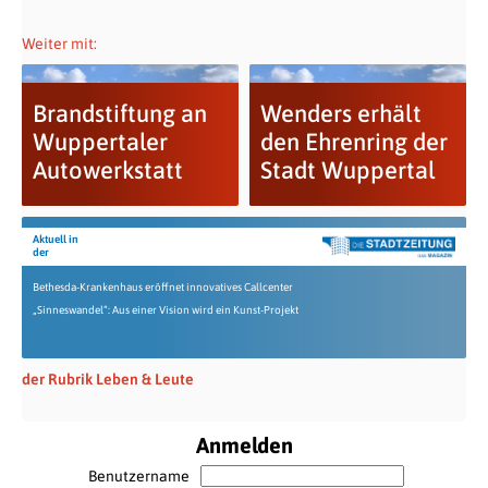
Weiter mit:
Brandstiftung an
Wenders erhält
Wuppertaler
den Ehrenring der
Autowerkstatt
Stadt Wuppertal
Aktuell in
der
Bethesda-Krankenhaus eröffnet innovatives Callcenter
„Sinneswandel“: Aus einer Vision wird ein Kunst-Projekt
der Rubrik Leben & Leute
Anmelden
Benutzername