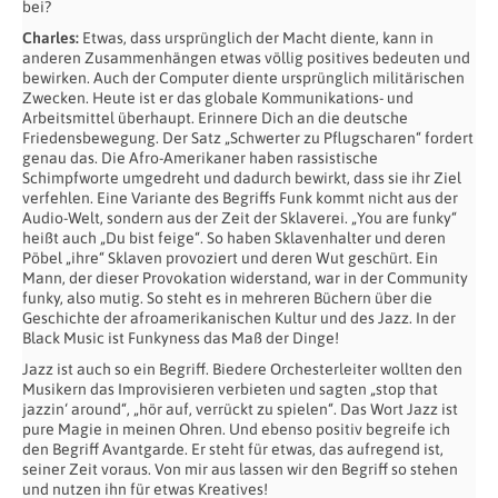
bei?
Charles:
Etwas, dass ursprünglich der Macht diente, kann in
anderen Zusammenhängen etwas völlig positives bedeuten und
bewirken. Auch der Computer diente ursprünglich militärischen
Zwecken. Heute ist er das globale Kommunikations- und
Arbeitsmittel überhaupt. Erinnere Dich an die deutsche
Friedensbewegung. Der Satz „Schwerter zu Pflugscharen“ fordert
genau das. Die Afro-Amerikaner haben rassistische
Schimpfworte umgedreht und dadurch bewirkt, dass sie ihr Ziel
verfehlen. Eine Variante des Begriffs Funk kommt nicht aus der
Audio-Welt, sondern aus der Zeit der Sklaverei. „You are funky“
heißt auch „Du bist feige“. So haben Sklavenhalter und deren
Pöbel „ihre“ Sklaven provoziert und deren Wut geschürt. Ein
Mann, der dieser Provokation widerstand, war in der Community
funky, also mutig. So steht es in mehreren Büchern über die
Geschichte der afroamerikanischen Kultur und des Jazz. In der
Black Music ist Funkyness das Maß der Dinge!
Jazz ist auch so ein Begriff. Biedere Orchesterleiter wollten den
Musikern das Improvisieren verbieten und sagten „stop that
jazzin‘ around“, „hör auf, verrückt zu spielen“. Das Wort Jazz ist
pure Magie in meinen Ohren. Und ebenso positiv begreife ich
den Begriff Avantgarde. Er steht für etwas, das aufregend ist,
seiner Zeit voraus. Von mir aus lassen wir den Begriff so stehen
und nutzen ihn für etwas Kreatives!