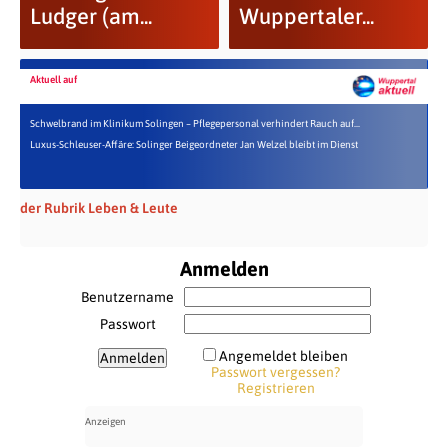
Ludger (am...
Wuppertaler...
Aktuell auf
Schwelbrand im Klinikum Solingen – Pflegepersonal verhindert Rauch auf...
Luxus-Schleuser-Affäre: Solinger Beigeordneter Jan Welzel bleibt im Dienst
der Rubrik Leben & Leute
Anmelden
Benutzername
Passwort
Angemeldet bleiben
Passwort vergessen?
Registrieren