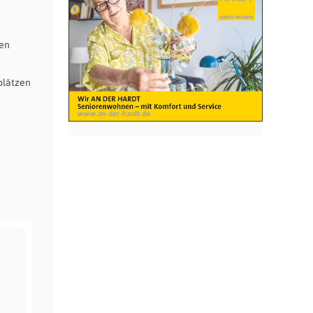
men
plätzen