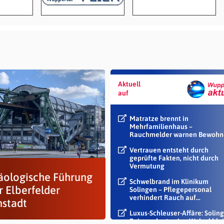
Aktuell
auf
Matratze brennt in
Mehrfamilienhaus –
Rauchmelder warnen Bewohn
Vertrauen entsteht durch
geprüfte Fakten, nicht durch
Vermutung
äologische Führung
Schwelbrand im Klinikum
r Elberfelder
Solingen – Pflegepersonal
verhindert Rauch auf...
nstadt
Luxus-Schleuser-Affäre: Soling
Beigeordneter Jan Welzel blei