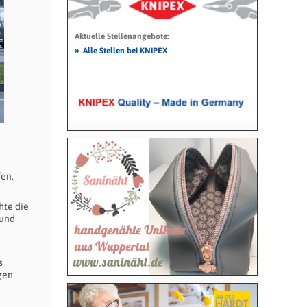
Aktuelle Stellenangebote:
»
Alle Stellen bei KNIPEX
fen.
hte die
 und
s
gen