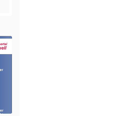
er
er
bt