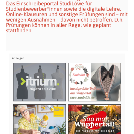
Das Einschreibeportal StudiLöwe für
Studienbewerber*innen sowie die digitale Lehre,
Online-Klausuren und sonstige Prüfungen sind – mit
wenigen Ausnahmen – davon nicht betroffen. D.h.
Prüfungen können in aller Regel wie geplant
stattfinden.