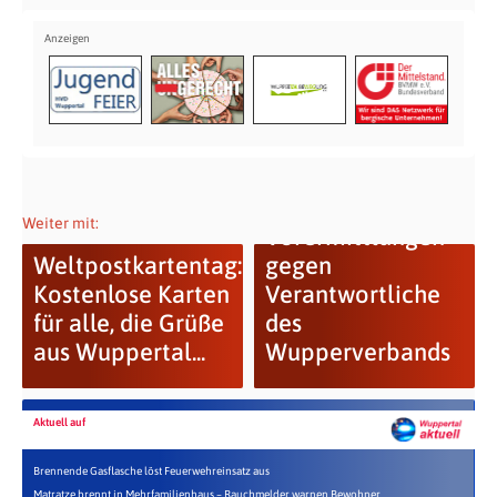
Beendigung der
Weiter mit:
Vorermittlungen
Weltpostkartentag:
gegen
Kostenlose Karten
Verantwortliche
für alle, die Grüße
des
aus Wuppertal...
Wupperverbands
Aktuell auf
Brennende Gasflasche löst Feuerwehreinsatz aus
Matratze brennt in Mehrfamilienhaus – Rauchmelder warnen Bewohner