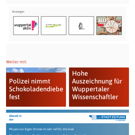
Weiter mit:
Hohe
Polizei nimmt
Auszeichnung für
Schokoladendiebe
Wuppertaler
fest
Wissenschaftler
Aktuell in
der
Mirjam von Eigen: Einmal im Jahr reif für die Insel