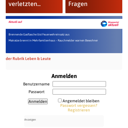
verletzten...
Fragen
Aktuell auf
Brennende Gasflasche löst Feuerwehreinsatz aus
Matratze brennt in Mehrfamilienhaus – Rauchmelder warnen Bewohner
der Rubrik Leben & Leute
Anmelden
Benutzername
Passwort
Angemeldet bleiben
Passwort vergessen?
Registrieren