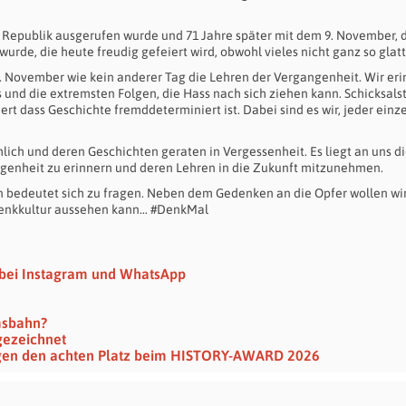
 Republik ausgerufen wurde und 71 Jahre später mit dem 9. November, 
de, die heute freudig gefeiert wird, obwohl vieles nicht ganz so glatt 
 9. November wie kein anderer Tag die Lehren der Vergangenheit. Wir er
und die extremsten Folgen, die Hass nach sich ziehen kann. Schicksalst
rt dass Geschichte fremddeterminiert ist. Dabei sind es wir, jeder einze
ch und deren Geschichten geraten in Vergessenheit. Es liegt an uns di
ngenheit zu erinnern und deren Lehren in die Zukunft mitzunehmen.
en bedeutet sich zu fragen. Neben dem Gedenken an die Opfer wollen wi
edenkkultur aussehen kann… #DenkMal
 bei Instagram und WhatsApp
msbahn?
gezeichnet
egen den achten Platz beim HISTORY-AWARD 2026