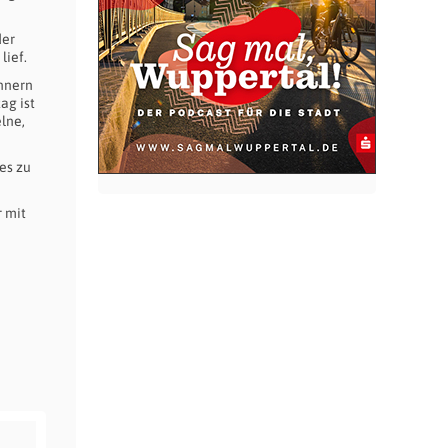
der
lief.
innern
ag ist
lne,
es zu
r mit