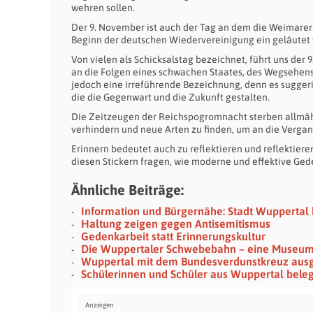
wehren sollen.
Der 9. November ist auch der Tag an dem die Weimarer
Beginn der deutschen Wiedervereinigung ein geläutet wur
Von vielen als Schicksalstag bezeichnet, führt uns der
an die Folgen eines schwachen Staates, des Wegsehens 
jedoch eine irreführende Bezeichnung, denn es suggerie
die die Gegenwart und die Zukunft gestalten.
Die Zeitzeugen der Reichspogromnacht sterben allmähli
verhindern und neue Arten zu finden, um an die Verga
Erinnern bedeutet auch zu reflektieren und reflektier
diesen Stickern fragen, wie moderne und effektive G
Ähnliche Beiträge:
Information und Bürgernähe: Stadt Wuppertal
Haltung zeigen gegen Antisemitismus
Gedenkarbeit statt Erinnerungskultur
Die Wuppertaler Schwebebahn – eine Museu
Wuppertal mit dem Bundesverdunstkreuz aus
Schülerinnen und Schüler aus Wuppertal bel