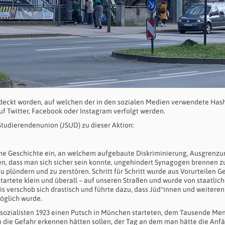
ntdeckt worden, auf welchen der in den sozialen Medien verwendete Has
auf Twitter, Facebook oder Instagram verfolgt werden.
Studierendenunion (JSUD) zu dieser Aktion:
iche Geschichte ein, an welchem aufgebaute Diskriminierung, Ausgrenz
en, dass man sich sicher sein konnte, ungehindert Synagogen brennen z
 plündern und zu zerstören. Schritt für Schritt wurde aus Vorurteilen G
artete klein und überall – auf unseren Straßen und wurde von staatlich
s verschob sich drastisch und führte dazu, dass Jüd*innen und weiteren
öglich wurde.
lsozialisten 1923 einen Putsch in München starteten, dem Tausende Me
n die Gefahr erkennen hätten sollen, der Tag an dem man hätte die Anf