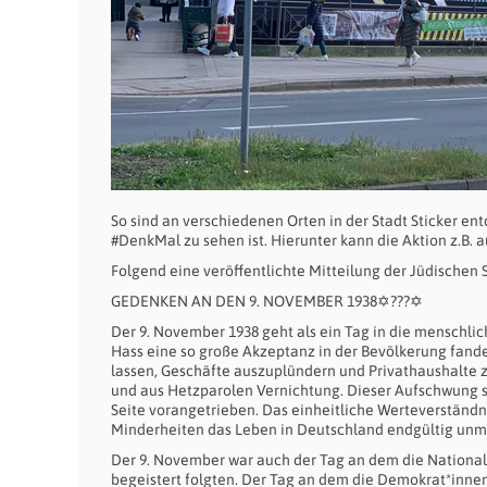
So sind an verschiedenen Orten in der Stadt Sticker e
#DenkMal zu sehen ist. Hierunter kann die Aktion z.B. 
Folgend eine veröffentlichte Mitteilung der Jüdischen 
GEDENKEN AN DEN 9. NOVEMBER 1938✡???✡
Der 9. November 1938 geht als ein Tag in die menschl
Hass eine so große Akzeptanz in der Bevölkerung fand
lassen, Geschäfte auszuplündern und Privathaushalte zu
und aus Hetzparolen Vernichtung. Dieser Aufschwung st
Seite vorangetrieben. Das einheitliche Werteverständni
Minderheiten das Leben in Deutschland endgültig unm
Der 9. November war auch der Tag an dem die Nationa
begeistert folgten. Der Tag an dem die Demokrat*inne