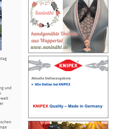
htag
Aktuelle Stellenangebote:
»
Alle Stellen bei KNIPEX
ung und
u
ewalt
er
nschen
änge