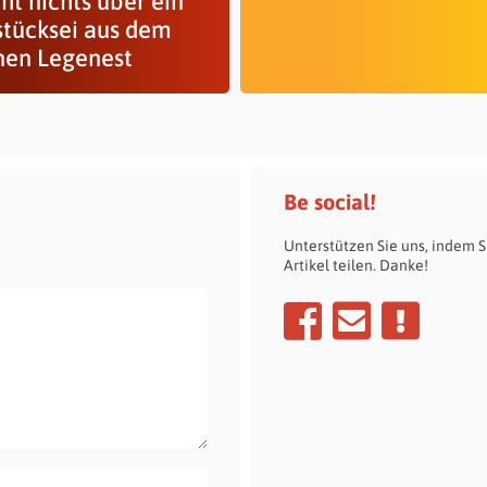
ht nichts über ein
stücksei aus dem
nen Legenest
Be social!
Unterstützen Sie uns, indem S
Artikel teilen. Danke!