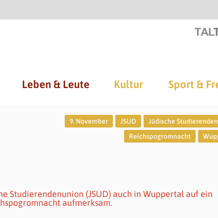
Leben & Leute
Kultur
Sport & Fr
9. November
JSUD
Jüdische Studierende
Reichspogromnacht
Wupp
che Studierendenunion (JSUD) auch in Wuppertal auf ein
ichspogromnacht aufmerksam.