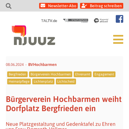
Newsletter-Abo
Beitrag schreiben
08.06.2024
BVHochbarmen
Bergfrieden
Bürgerverein Hochbarmen
Ehrenamt
Engagement
Heimatpflege
Lichtenplatz
Lichtscheid
Bürgerverein Hochbarmen weiht
Dorfplatz Bergfrieden ein
Neue Platzgestaltung und Gedenktafel zu Ehren