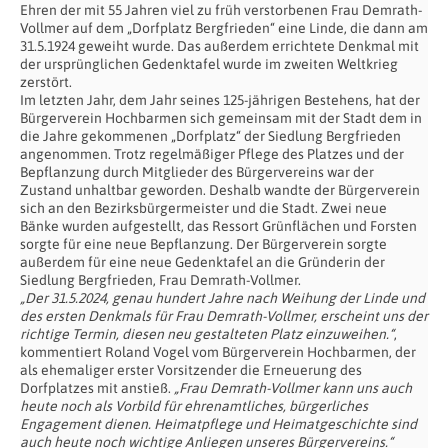
Ehren der mit 55 Jahren viel zu früh verstorbenen Frau Demrath-
Vollmer auf dem „Dorfplatz Bergfrieden“ eine Linde, die dann am
31.5.1924 geweiht wurde. Das außerdem errichtete Denkmal mit
der ursprünglichen Gedenktafel wurde im zweiten Weltkrieg
zerstört.
Im letzten Jahr, dem Jahr seines 125-jährigen Bestehens, hat der
Bürgerverein Hochbarmen sich gemeinsam mit der Stadt dem in
die Jahre gekommenen „Dorfplatz“ der Siedlung Bergfrieden
angenommen. Trotz regelmäßiger Pflege des Platzes und der
Bepflanzung durch Mitglieder des Bürgervereins war der
Zustand unhaltbar geworden. Deshalb wandte der Bürgerverein
sich an den Bezirksbürgermeister und die Stadt. Zwei neue
Bänke wurden aufgestellt, das Ressort Grünflächen und Forsten
sorgte für eine neue Bepflanzung. Der Bürgerverein sorgte
außerdem für eine neue Gedenktafel an die Gründerin der
Siedlung Bergfrieden, Frau Demrath-Vollmer.
„Der 31.5.2024, genau hundert Jahre nach Weihung der Linde und
des ersten Denkmals für Frau Demrath-Vollmer, erscheint uns der
richtige Termin, diesen neu gestalteten Platz einzuweihen.“
,
kommentiert Roland Vogel vom Bürgerverein Hochbarmen, der
als ehemaliger erster Vorsitzender die Erneuerung des
Dorfplatzes mit anstieß.
„Frau Demrath-Vollmer kann uns auch
heute noch als Vorbild für ehrenamtliches, bürgerliches
Engagement dienen. Heimatpflege und Heimatgeschichte sind
auch heute noch wichtige Anliegen unseres Bürgervereins.“