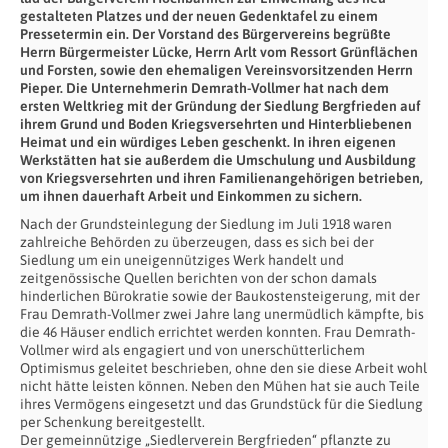
gestalteten Platzes und der neuen Gedenktafel zu einem
Pressetermin ein. Der Vorstand des Bürgervereins begrüßte
Herrn Bürgermeister Lücke, Herrn Arlt vom Ressort Grünflächen
und Forsten, sowie den ehemaligen Vereinsvorsitzenden Herrn
Pieper. Die Unternehmerin Demrath-Vollmer hat nach dem
ersten Weltkrieg mit der Gründung der Siedlung Bergfrieden auf
ihrem Grund und Boden Kriegsversehrten und Hinterbliebenen
Heimat und ein würdiges Leben geschenkt. In ihren eigenen
Werkstätten hat sie außerdem die Umschulung und Ausbildung
von Kriegsversehrten und ihren Familienangehörigen betrieben,
um ihnen dauerhaft Arbeit und Einkommen zu sichern.
Nach der Grundsteinlegung der Siedlung im Juli 1918 waren
zahlreiche Behörden zu überzeugen, dass es sich bei der
Siedlung um ein uneigennütziges Werk handelt und
zeitgenössische Quellen berichten von der schon damals
hinderlichen Bürokratie sowie der Baukostensteigerung, mit der
Frau Demrath-Vollmer zwei Jahre lang unermüdlich kämpfte, bis
die 46 Häuser endlich errichtet werden konnten. Frau Demrath-
Vollmer wird als engagiert und von unerschütterlichem
Optimismus geleitet beschrieben, ohne den sie diese Arbeit wohl
nicht hätte leisten können. Neben den Mühen hat sie auch Teile
ihres Vermögens eingesetzt und das Grundstück für die Siedlung
per Schenkung bereitgestellt.
Der gemeinnützige „Siedlerverein Bergfrieden“ pflanzte zu